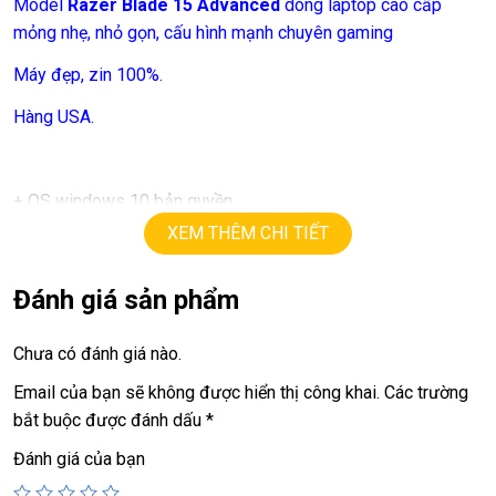
Model
Razer Blade 15 Advanced
dòng laptop cao cấp
mỏng nhẹ, nhỏ gọn, cấu hình mạnh chuyên gaming
Máy đẹp, zin 100%.
Hàng USA.
+ OS windows 10 bản quyền
XEM THÊM CHI TIẾT
+ cpu
core i7 – 10875H
tốc độ
16X2.3G
turbo lên
5.1G
(16cpus).
Đánh giá sản phẩm
+ ram
16G
(option 64G)
Chưa có đánh giá nào.
+ ssd
512G.
Email của bạn sẽ không được hiển thị công khai.
Các trường
+ lcd
15,6in
led,
Full HD IPS ( 1920 x 1080 )
,
300Hz
.
bắt buộc được đánh dấu
*
+
Vga rời
Nvida RTX 2080 Super Max-Q
=
8G
.
Đánh giá của bạn
+ webcam, usb 3.0, HDMI, usb type C