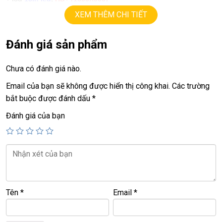
+ Vga intel HD.
XEM THÊM CHI TIẾT
+
usb 3.0, webcam, HDMI.
+ Pin 4h-5h
Đánh giá sản phẩm
+
phím chiclet, có đèn phím.
Chưa có đánh giá nào.
10,9 tr.
Giá :
Email của bạn sẽ không được hiển thị công khai.
Các trường
bắt buộc được đánh dấu
*
================================================
LAPTOP TRIỀU PHÁT – UY TÍN – CHẤT LƯỢNG – GIÁ RẺ.
Đánh giá của bạn
Website
:
LAPTOP TRIỀU PHÁT
Click:
laptop cu gia re
ĐT:
0939.008.008
–
0938.078.389
Face. Viber. Zalo :
0938.078.389
ĐC: 60/26 Đồng Đen, p.14, Tân Bình
Web:
https://laptoptrieuphat.com
Tên
*
Email
*
<<< Tất cả sản phẩm Laptop Triều Phát đều được bao ra
hãng check! >>>