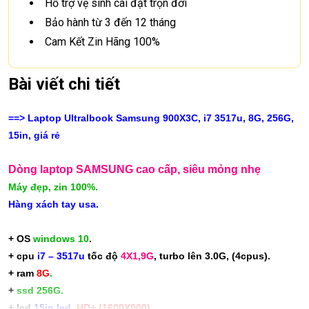
Hỗ trợ vệ sinh cài đặt trọn đời
Bảo hành từ 3 đến 12 tháng
Cam Kết Zin Hãng 100%
Bài viết chi tiết
==> Laptop Ultralbook Samsung 900X3C, i7 3517u, 8G, 256G,
15in, giá rẻ
Dòng laptop SAMSUNG cao cấp, siêu mỏng nhẹ
Máy đẹp, zin 100%.
Hàng xách tay usa.
+ OS
windows 10
.
+ cpu
i7 – 3517u
tốc độ
4X1,9G
, turbo lên 3.0G, (4cpus).
+ ram
8G
.
+
ssd 256G.
+ lcd
15in led
,
HD+ (1600X900)