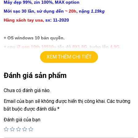
Máy đẹp 99%, zin 100%, MAX option
Mới sạc 30 lần, sử dụng đến
~ 20h
, nặng
1.19kg
Hàng xách tay usa,
sx: 11-2020
+ OS
windows 10 bản quyền.
+ cpu
i7 gen 10th 10510u
tốc độ
8X1.8G
, turbo lên
4.9
G
,
(8cpus).
XEM THÊM CHI TIẾT
+ ram
16G
.
+ ssd
512
G
Đánh giá sản phẩm
+ lcd
13.3in
QLED
,
tràn viền,
siêu mỏng.
+ Vga intel
UHD 620
Chưa có đánh giá nào.
+
usb 3.0, webcam, HDMI, usb type C
Email của bạn sẽ không được hiển thị công khai.
Các trường
+
Finger ID.
bắt buộc được đánh dấu
*
+ Pin
mới sạc 30 lần ~
max 20 giờ
Đánh giá của bạn
+
phím chiclet, có đèn phím