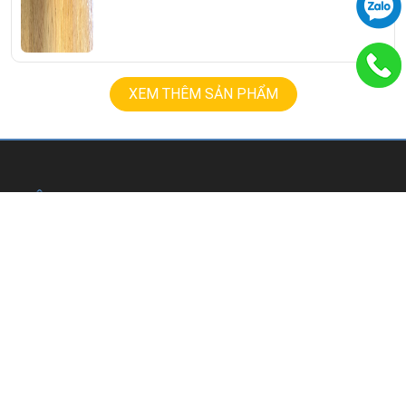
XEM THÊM SẢN PHẨM
THÔNG TIN
EMAIL
phitrieumt@gmail.com
HOTLINE
0939.008.008
ZALO
0938078389