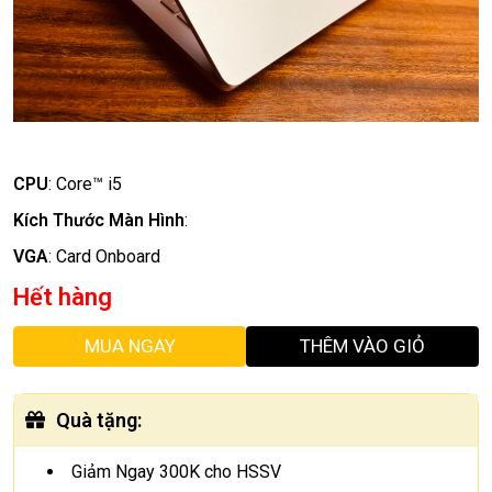
CPU
:
Core™ i5
Kích Thước Màn Hình
:
VGA
:
Card Onboard
Hết hàng
MUA NGAY
THÊM VÀO GIỎ
Quà tặng
:
Giảm Ngay 300K cho HSSV