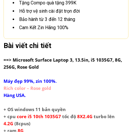
Tặng Compo quà tặng 399K
Hỗ trợ vệ sinh cài đặt trọn đời
Bảo hành từ 3 đến 12 tháng
Cam Kết Zin Hãng 100%
Bài viết chi tiết
==>
Microsoft Surface Laptop 3, 13.5in, i5 1035G7, 8G,
256G, Rose Gold
Máy đẹp 99%, zin 100%.
Rich color – Rose gold
Hàng USA.
+ OS windows 11 bản quyền
+ cpu
core i5 10th 1035G7
tốc độ
8X2.4G
turbo lên
4.2
G
(8cpus)
+ ram
8G