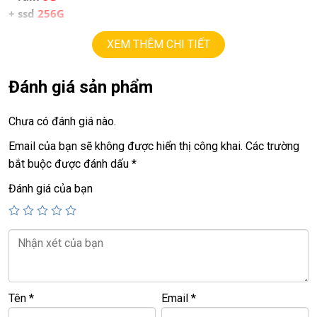
+ ssd
256
G
+ lcd
13.5in
led,
IPS QHD
( 2256 x 1504 )
,
cảm ứng đa
XEM THÊM CHI TIẾT
điểm.
+ Vga intel Iris Xe Graphics.
+ pin 6h-8h
Đánh giá sản phẩm
+ usb 3.0, camera, usb type C
Chưa có đánh giá nào.
Giá :
13.5tr
Email của bạn sẽ không được hiển thị công khai.
Các trường
bắt buộc được đánh dấu
*
=========================================
LAPTOP TRIỀU PHÁT – UY TÍN – CHẤT LƯỢNG – GIÁ RẺ.
Đánh giá của bạn
ĐT:
0939.008.008
–
0938.078.389
ĐC: 60/26 Đồng Đen, p.14, Tân Bình
<<< Tất cả sản phẩm Laptop Triều Phát đều được bao ra
hãng check! >>
Tên
*
Email
*