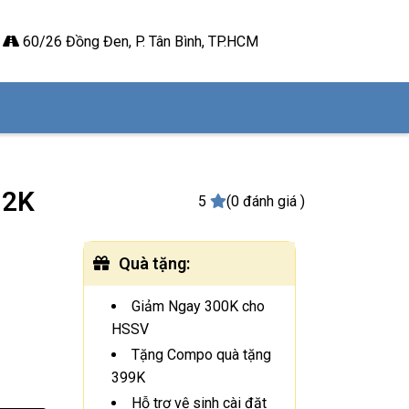
60/26 Đồng Đen, P. Tân Bình, TP.HCM
 2K
5
(0 đánh giá )
Quà tặng
:
Giảm Ngay 300K cho
HSSV
Tặng Compo quà tặng
399K
Hỗ trợ vệ sinh cài đặt