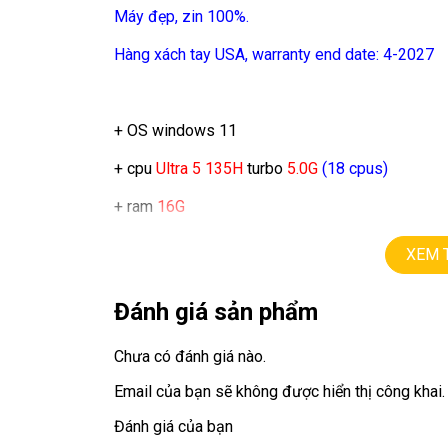
Máy đẹp, zin 100%.
Hàng xách tay USA, warranty end date: 4-2027
+ OS windows 11
+ cpu
Ultra 5 135H
turbo
5.0G
(18 cpus)
+ ram
16G
+ ssd
256G
XEM 
+ lcd
15in,
cảm ứng đa điểm (2496X 1664).
Đánh giá sản phẩm
+ vga
Arc graphics
Chưa có đánh giá nào.
+ camera, usb type C….
Email của bạn sẽ không được hiển thị công khai.
Đánh giá của bạn
Giá :
19.9tr.