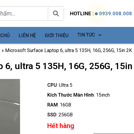
HOTLINE :
0939.008.008
TIN TỨC
 CHỦ
LIÊN HỆ
GIỚI THIỆU
p
»
Microsoft Surface Laptop 6, ultra 5 135H, 16G, 256G, 15in 2K
 6, ultra 5 135H, 16G, 256G, 15in
CPU
:
Ultra 5
Kích Thước Màn Hình
:
15inch
RAM
:
16GB
SSD
:
256GB
Hết hàng