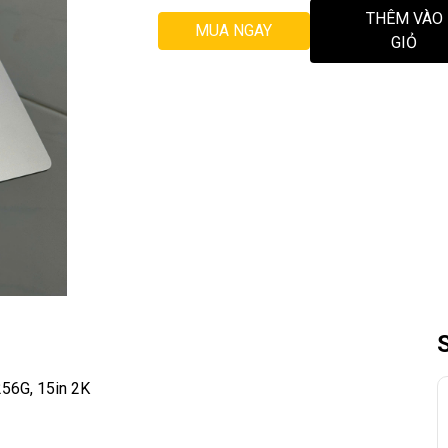
THÊM VÀO
MUA NGAY
GIỎ
256G, 15in 2K