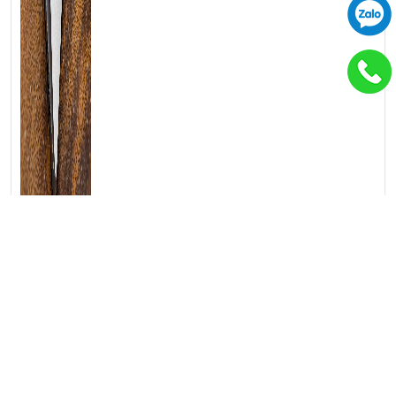
Microsoft Surface laptop 7 13in,
Snapdragon X Elite, 32G, 1TB, black
31.900.000
₫