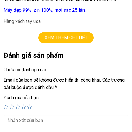
Máy đẹp 99%, zin 100%, mới sạc 25 lần.
Hàng xách tay usa.
XEM THÊM CHI TIẾT
+ OS windows 11
Đánh giá sản phẩm
+ cpu
Qualcomm
Snapdragon X Elite 12-core X1E80100
+ vga
Qualcomm Adreno X1-85 GPU
Chưa có đánh giá nào.
+ ram
16G ddr5
Email của bạn sẽ không được hiển thị công khai.
Các trường
bắt buộc được đánh dấu
*
+ ssd
512G
Đánh giá của bạn
+ lcd
13.8in
(2304 X 1536) 120Hz,cảm ứng đa điểm
+ camera, 2 usb type C, face ID….
+ Wifi 7.