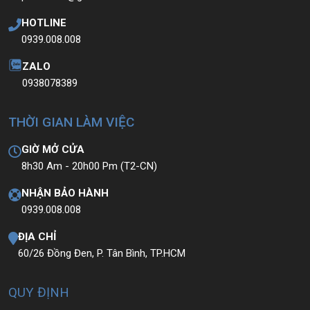
HOTLINE
0939.008.008
ZALO
0938078389
THỜI GIAN LÀM VIỆC
GIỜ MỞ CỬA
8h30 Am - 20h00 Pm (T2-CN)
NHẬN BẢO HÀNH
0939.008.008
ĐỊA CHỈ
60/26 Đồng Đen, P. Tân Bình, TP.HCM
QUY ĐỊNH