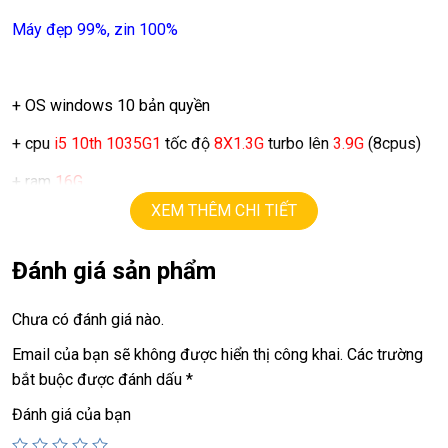
Máy đẹp 99%, zin 100%
+ OS windows 10 bản quyền
+ cpu
i5 10th 1035G1
tốc độ
8X1.3G
turbo lên
3.9G
(8cpus)
+ ram
16G
XEM THÊM CHI TIẾT
+ ssd
256G
+ lcd
12.4in
led,
( 1536 x 1024)
,
cảm ứng đa điểm.
Đánh giá sản phẩm
+ Vga inte UHD
Chưa có đánh giá nào.
+ usb 3.0, camera, usb type C
Email của bạn sẽ không được hiển thị công khai.
Các trường
bắt buộc được đánh dấu
*
Giá :
9.9tr
Đánh giá của bạn