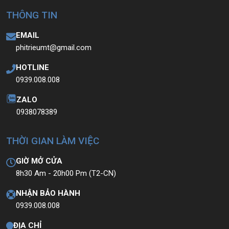
THÔNG TIN
EMAIL
phitrieumt@gmail.com
HOTLINE
0939.008.008
ZALO
0938078389
THỜI GIAN LÀM VIỆC
GIỜ MỞ CỬA
8h30 Am - 20h00 Pm (T2-CN)
NHẬN BẢO HÀNH
0939.008.008
ĐỊA CHỈ