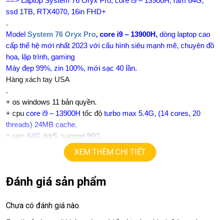
==>
Laptop
System 76 Oryx Pro, core i9 – 13900H, ram 64G,
ssd 1TB, RTX4070, 16in FHD+
.
Model
System 76 Oryx Pro
, core i9 – 13900H,
dòng laptop cao
cấp thế hệ mới nhất 2023 với cấu hình siêu mạnh mẽ, chuyên đồ
họa, lập trình, gaming
Máy đẹp 99%, zin 100%, mới sạc 40 lần.
Hàng xách tay USA
.
+
os windows 11 bản quyền.
+ cpu
core i9 – 13900H
tốc độ
turbo max 5.4G
,
(14 cores, 20
threads) 24MB cache.
+ ram
64G
ddr5, support 96G.
+
ssd
1TB
XEM THÊM CHI TIẾT
165Hz
+ lcd
16in FHD+
(1920 X 1200)
,
+Vga có 2vga:
Đánh giá sản phẩm
==> vga intel Iris Xe graphics
==> vga rời
Nvida RTX4070
=
8G.
+
Chưa có đánh giá nào.
USB type C, usb 3.0, webcam, hdmi, thunder port…
+ Face ID