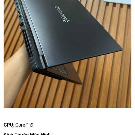
CPU
:
Core™ i9
Kích Thước Màn Hình
: