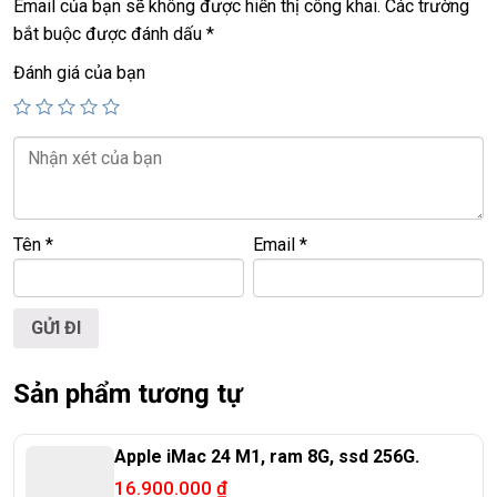
Email của bạn sẽ không được hiển thị công khai.
Các trường
bắt buộc được đánh dấu
*
Đánh giá của bạn
====================================
LAPTOP TRIỀU PHÁT – UY TÍN – CHẤT LƯỢNG – GIÁ RẺ.
ĐT:
0939.008.008
–
0938.078.389
Face. Viber. Zalo :
0938.078.389
ĐC: 60/26 Đồng Đen, p.14, Tân Bình
Tên
*
Email
*
Web:
https://laptoptrieuphat.com
<<< Tất cả sản phẩm Laptop Triều Phát đều được bao ra
hãng check! >>>
Sản phẩm tương tự
Apple iMac 24 M1, ram 8G, ssd 256G.
16.900.000
₫