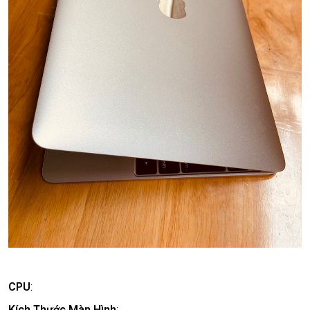
CPU
:
Kích Thước Màn Hình
: