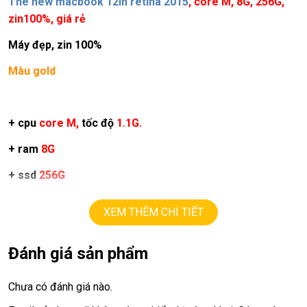
The new macbook 12in retina 2015
, core M, 8G, 256G,
zin100%, giá rẻ
Máy đẹp, zin 100%
Màu gold
+ cpu
core M,
tốc độ
1.1G.
+ ram
8G
+ ssd
256G
+ lcd
12in
Retina ( 2304 × 1440 )
.
XEM THÊM CHI TIẾT
+ webcam, type C
Đánh giá sản phẩm
+ pin good
Chưa có đánh giá nào.
Giá:
9.9tr