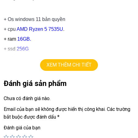
+ Os windows 11 bản quyền
+ cpu
AMD Ryzen 5 7535U
.
+ ram
16GB.
+ ssd
256G
+ màn hình
16in led FHD+
XEM THÊM CHI TIẾT
+ vga
AMD graphics
+ usb 3.0, usb type C, hdmi, webcam, Lan
Đánh giá sản phẩm
+ finger ID.
Chưa có đánh giá nào.
+ pin 5h
Email của bạn sẽ không được hiển thị công khai.
Các trường
+ phím chiclet, full phím số, có đèn phím
bắt buộc được đánh dấu
*
Đánh giá của bạn
Giá:
13.9tr