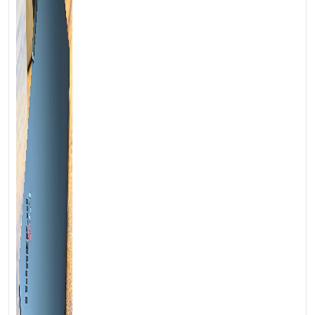
💻LAPTOP TRIỀU PHÁT • UY TÍN • CHẤT LƯỢNG • GIÁ
TỐT💻