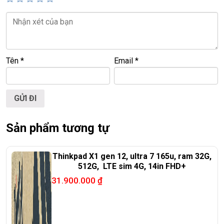
💻LAPTOP TRIỀU PHÁT • UY TÍN • CHẤT LƯỢNG • GIÁ
TỐT💻
📞
Hotline / Zalo:
0939.008.008 – 0938.078.389
Tên
*
Email
*
📍
Địa chỉ:
60/26 Đồng Đen, P. Tân Bình, TP.HCM
🌐
Website:
https://laptoptrieuphat.com
T
ấ
t c
ả
s
ả
n ph
ẩ
m t
ạ
i Laptop Tri
ề
u Phát đ
ề
u đ
ượ
c ki
ể
m tra và
cam k
ế
t chính hãng 100%
Sản phẩm tương tự
Thinkpad X1 gen 12, ultra 7 165u, ram 32G,
512G, LTE sim 4G, 14in FHD+
31.900.000
₫