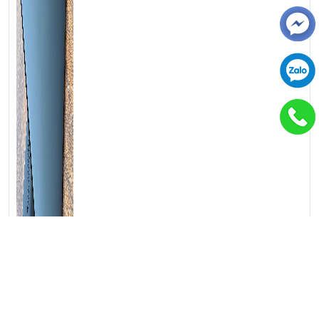
📞
Hotline / Zalo:
0939.008.008 – 0938.078.389
📍
Địa chỉ:
60/26 Đồng Đen, P. Tân Bình, TP.HCM
🌐
Website:
https://laptoptrieuphat.com
T
ấ
t c
ả
s
ả
n ph
ẩ
m t
ạ
i Laptop Tri
ề
u Phát đ
ề
u đ
ượ
c ki
ể
m tra và
cam k
ế
t chính hãng 100%