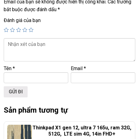
+ vga
AMD radeon
Email của bạn sẽ không được hiển thị công khai.
Các trường
bắt buộc được đánh dấu
*
+ usb 3.0, usb type C, hdmi, webcam.
+ pin mới sạc
Đánh giá của bạn
11 lần
+ phím chiclet, full phím số
Giá:
18,9tr
==============================================
Tên
*
Email
*
LAPTOP TRIỀU PHÁT – UY TÍN – CHẤT LƯỢNG – GIÁ
RẺ.
ĐT:
0939.008.008
–
0938.078.389
Sản phẩm tương tự
Face. Viber. Zalo :
0938.078.389
ĐC: 60/26 Đồng Đen, p.14, Tân Bình
Web:
https://laptoptrieuphat.com
Thinkpad X1 gen 12, ultra 7 165u, ram 32G,
512G, LTE sim 4G, 14in FHD+