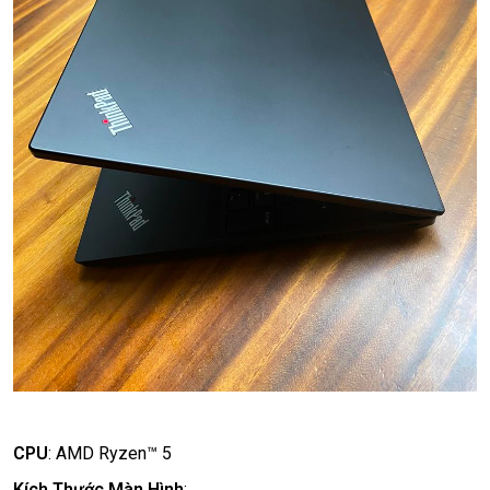
CPU
:
AMD Ryzen™ 5
Kích Thước Màn Hình
: