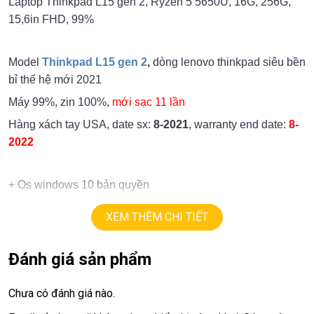
Laptop Thinkpad L15 gen 2, Ryzen 5 5650U, 16G, 256G,
15,6in FHD, 99%
Model
Thinkpad L15 gen 2
,
dòng lenovo thinkpad siêu bền
bỉ thế hệ mới 2021
Máy 99%, zin 100%,
mới sạc 11 lần
Hàng xách tay USA, date sx:
8-2021
, warranty end date:
8-
2022
+ Os windows 10 bản quyền
+ cpu
AMD Ryzen 5 pro 5650u
,
tốc độ
12 X 2.3G
turbo
XEM THÊM CHI TIẾT
4.2G (12cpus).
+ ram
16GB
DDR4 3200.
Đánh giá sản phẩm
+ ssd
256G/ option 512G
+ màn hình
15,6in led Full HD ips 1080.
Chưa có đánh giá nào.