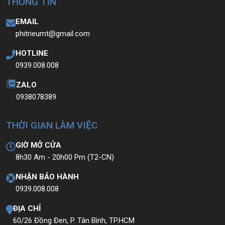
THÔNG TIN
EMAIL
phitrieumt@gmail.com
HOTLINE
0939.008.008
ZALO
0938078389
THỜI GIAN LÀM VIỆC
GIỜ MỞ CỬA
8h30 Am - 20h00 Pm (T2-CN)
NHẬN BẢO HÀNH
0939.008.008
ĐỊA CHỈ
60/26 Đồng Đen, P. Tân Bình, TP.HCM