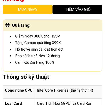
MUA NGAY
THÊM VÀO GIỎ
Quà tặng
:
Giảm Ngay 300K cho HSSV
Tặng Compo quà tặng 399K
Hỗ trợ vệ sinh cài đặt trọn đời
Bảo hành từ 3 đến 12 tháng
Cam Kết Zin Hãng 100%
Thông số kỹ thuật
Công ngh
ệ
CPU
Intel Core H-Series (thế hệ thứ 14)
Lo
ạ
i Card
Card Tích Hợp (iGPU) và Card Rời