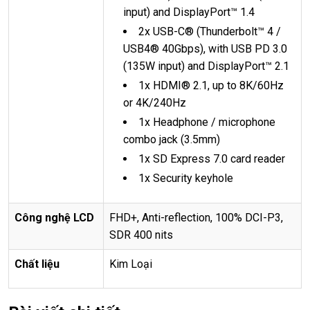
input) and DisplayPort™ 1.4
2x USB-C® (Thunderbolt™ 4 /
USB4® 40Gbps), with USB PD 3.0
(135W input) and DisplayPort™ 2.1
1x HDMI® 2.1, up to 8K/60Hz
or 4K/240Hz
1x Headphone / microphone
combo jack (3.5mm)
1x SD Express 7.0 card reader
1x Security keyhole
Công ngh
ệ
LCD
FHD+, Anti-reflection, 100% DCI-P3,
SDR 400 nits
Ch
ấ
t li
ệ
u
Kim Loại