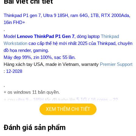
Bài viết chi tiết
Thinkpad P1 gen 7, Ultra 9 185H, ram 64G, 1TB, RTX 2000Ada,
16in FHD+
.
Model
Lenovo ThinkPad P1 Gen 7
,
dòng laptop
Thinkpad
Workstation
cao cấp thế hệ mới nhất 2025 của Thinkpad, chuyên
đồ họa render, gaming.
Máy đẹp 99%, zin 100%, sạc 55 lần.
Hàng xách tay USA, made in Vietnam, warranty
Premier Support
:
12
-2028
.
+
os windows 11 bản quyền.
5.1G
+ cpu
ultra 9 – 185H
tốc độ turbo lên
( 16 cores – 22
threads).
XEM THÊM CHI TIẾT
+ ram
64G
LPCAMM2 7500MHz
+
ssd
1TB (option 4T)
Đánh giá sản phẩm
+ lcd
16in FHD+ (1920 X 1200). 400 nits, 100% srgb
+Vga có 2vga: