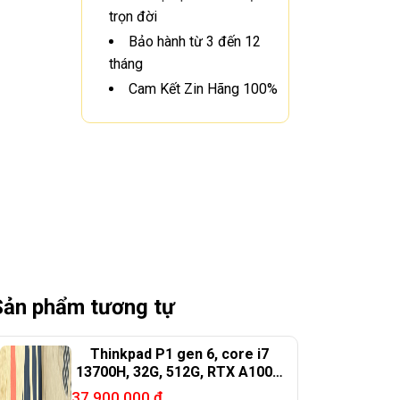
trọn đời
Bảo hành từ 3 đến 12
tháng
Cam Kết Zin Hãng 100%
Sản phẩm tương tự
Thinkpad P1 gen 6, core i7
13700H, 32G, 512G, RTX A1000,
16in 2.5K
37.900.000
₫