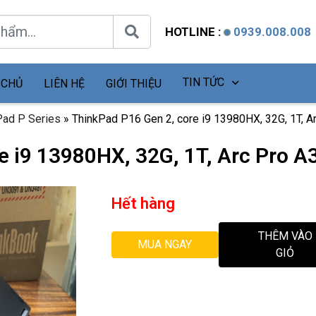
HOTLINE :
0939.008.008
TIN TỨC
 CHỦ
LIÊN HỆ
GIỚI THIỆU
Pad P Series
»
ThinkPad P16 Gen 2, core i9 13980HX, 32G, 1T, 
e i9 13980HX, 32G, 1T, Arc Pro 
Hết hàng
THÊM VÀO
MUA NGAY
GIỎ