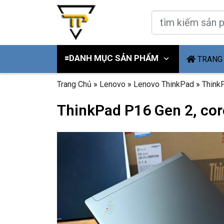
🟰DANH MỤC SẢN PHẨM
TRANG
Trang Chủ
»
Lenovo
»
Lenovo ThinkPad
»
Think
ThinkPad P16 Gen 2, cor