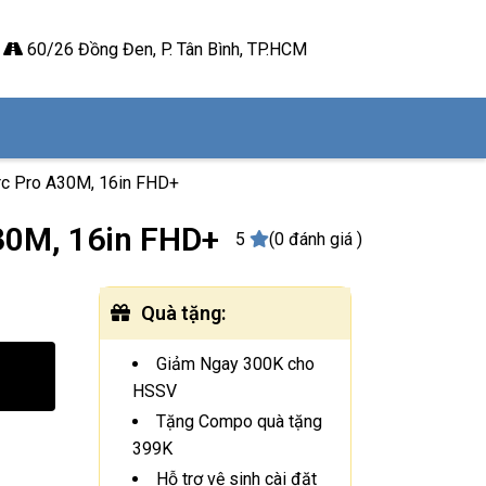
60/26 Đồng Đen, P. Tân Bình, TP.HCM
Arc Pro A30M, 16in FHD+
A30M, 16in FHD+
5
(0 đánh giá )
Quà tặng
:
Giảm Ngay 300K cho
HSSV
Tặng Compo quà tặng
399K
Hỗ trợ vệ sinh cài đặt