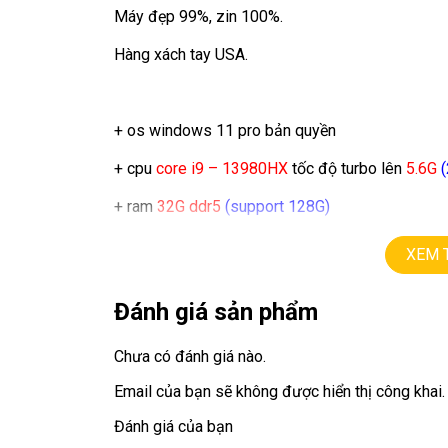
Máy đẹp 99%, zin 100%.
Hàng xách tay USA.
+ os windows 11 pro bản quyền
+ cpu
core i9 – 13980HX
tốc độ turbo lên
5.6G
(
+ ram
32G ddr5
(support 128G)
+ ssd
1TB.
XEM 
+ lcd
16in, FHD+
( 1920 x 1200 ),
100% sRGB
Đánh giá sản phẩm
+ vga có 2 vga:
Chưa có đánh giá nào.
==> vga intel Graphics
Email của bạn sẽ không được hiển thị công khai.
==> vga rời
Arc Pro A30M
=
4G
Đánh giá của bạn
+ usb type C, usb, Lan, thunder port 4, Finger ID.