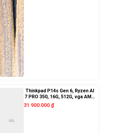
Thinkpad P14s Gen 6, Ryzen AI
7 PRO 350, 16G, 512G, vga AMD
860M, 14in FHD+ touch.
31.900.000
₫