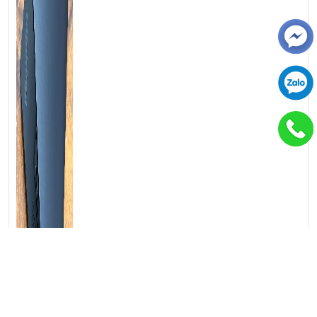
màn hình (Night Light).
Màn hình ThinkPad P16v Gen 2 đạt chuẩn màu chuyên nghiệp
với độ chính xác cao
Hiệu năng trên ThinkPad