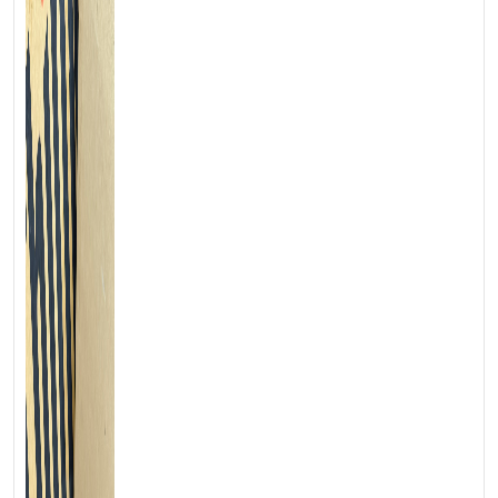
kỳ phòng họp hay công trường nào. Hãy cùng
Laptop
Triều Phát
đánh giá chiếc
ThinkPad P16v Gen 2
có gì
nổi bật và đáng mua trong năm 2025 này nhé!
Mục Lục Bài Viết
[
hiện
]
Thiết kế
ThinkPad P16v Gen 2
giữ nguyên DNA bền bỉ đặc trưng của
dòng
ThinkPad
nhưng khoác lên mình bộ khung hiện đại hơn:
nắp AL5052 hợp kim nhôm-magie sơn đen nhám thanh lịch,
thân máy vuốt phẳng hai cạnh cho cảm giác liền lạc và cứng
cáp. Khung máy 16inch được tối ưu viền mỏng nên trông gọn
hơn nhiều so với các workstation truyền thống. Trong khi độ
dày chỉ 24,66 mm và trọng lượng chỉ khoảng 2,22 kg đủ cơ
động cho kỹ sư hay nhà sáng tạo phải di chuyển giữa các văn
phòng. Hệ thống tản nhiệt kép mở khe hút xả ở đáy và sau