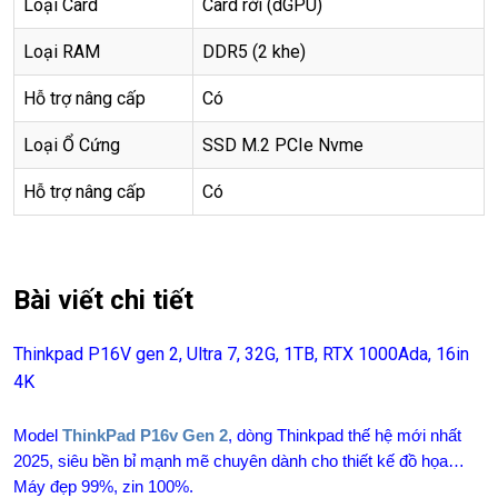
Loại Card
Card rời (dGPU)
Loại RAM
DDR5 (2 khe)
Hỗ trợ nâng cấp
Có
Loại Ổ Cứng
SSD M.2 PCIe Nvme
Hỗ trợ nâng cấp
Có
Bài viết chi tiết
Thinkpad P16V gen 2, Ultra 7, 32G, 1TB, RTX 1000Ada, 16in
4K
Model
ThinkPad P16v Gen 2
, dòng Thinkpad thế hệ mới nhất
2025, siêu bền bỉ mạnh mẽ chuyên dành cho thiết kế đồ họa…
Máy đẹp 99%, zin 100%.