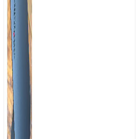
Thiết kế ThinkPad P16v Gen 2 hỗ trợ tản nhiệt CPU và GPU tối
ưu
Màn hình chuẩn màu đồ hoạ
trên ThinkPad P16v Gen 2
Màn hình
WUXGA (1920 × 1200) IPS 400 nit với độ phủ
màu 100 % sRGB
trên
ThinkPad P16v Gen 2
dành cho
designer: độ sáng 400 nit đủ để xử lý hình ảnh dưới ánh đèn
studio lẫn môi trường văn phòng nhiều cửa kính, gam màu
100 % sRGB tái tạo đúng phổ màu web và in ấn phổ thông.
Giúp bản thiết kế xem trên máy và khi lên sản phẩm gần như
chính xác hoàn toàn. Lớp phủ chống chói giữ màu sắc ổn định
ngay cả khi bạn xoay máy hoặc chia sẻ màn hình cho đồng
nghiệp. Ngoài ra, chứng nhận
TÜV Low Blue Light
cắt bớt
ánh sáng xanh có hại, giảm mỏi mắt khi bạn “cày ải” hoặc
chạy deadline nhiều giờ liền mà không cần bật chế độ vàng