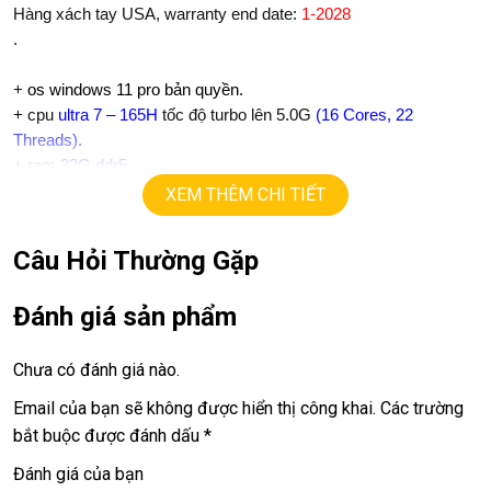
Hàng xách tay USA, warranty end date:
1-2028
.
+
os windows 11 pro bản quyền.
+ cpu
ultra 7 – 165H
tốc độ turbo lên 5.0G
(16 Cores, 22
Threads).
+ ram
32G ddr5
+
ssd
1TB
XEM THÊM CHI TIẾT
+ lcd
16in UHD 4K
(3840 X 2400)
+ vga có 2vga:
Câu Hỏi Thường Gặp
==> vga intel Graphics
==> vga rời
AI
RTX 1000Ada
=
6G
chuyên Gaming, đồ họa
Đánh giá sản phẩm
+
usb type C, usb, Lan, thunder port 4, Finger ID, Face ID…
+ pin 6h
.
Chưa có đánh giá nào.
Giá:
37.9tr
Email của bạn sẽ không được hiển thị công khai.
Các trường
bắt buộc được đánh dấu
*
💻LAPTOP TRIỀU PHÁT • UY TÍN • CHẤT LƯỢNG • GIÁ
Đánh giá của bạn
TỐT💻