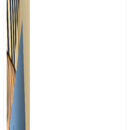
lưng, kết hợp bản lề 180° giấu khéo dưới dải thông gió, tạo
điểm nhấn kỹ thuật mạnh mẽ. Toàn bộ khung đạt chuẩn bền
MIL-STD-810H, sẵn sàng đồng hành trong mọi môi trường
làm việc khắt khe và chuyên nghiệp.