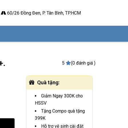
60/26 Đồng Đen, P. Tân Bình, TP.HCM
+.
5
(0 đánh giá )
Quà tặng
:
Giảm Ngay 300K cho
HSSV
Tặng Compo quà tặng
399K
Hỗ trợ vệ sinh cài đặt