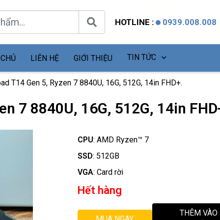
HOTLINE :
0939.008.008
TIN TỨC
 CHỦ
LIÊN HỆ
GIỚI THIỆU
pad T14 Gen 5, Ryzen 7 8840U, 16G, 512G, 14in FHD+.
en 7 8840U, 16G, 512G, 14in FHD
CPU
:
AMD Ryzen™ 7
SSD
:
512GB
VGA
:
Card rời
Hết hàng
THÊM VÀO
MUA NGAY