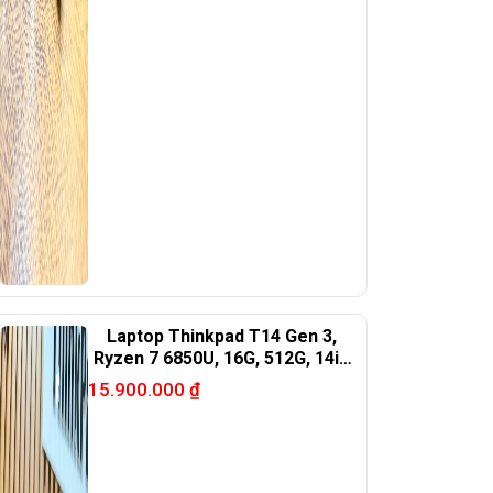
Laptop Thinkpad T14 Gen 3,
Ryzen 7 6850U, 16G, 512G, 14in
FHD+.
15.900.000
₫