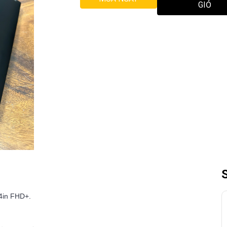
GIỎ
4in FHD+.