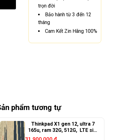
trọn đời
Bảo hành từ 3 đến 12
tháng
Cam Kết Zin Hãng 100%
Sản phẩm tương tự
Thinkpad X1 gen 12, ultra 7
165u, ram 32G, 512G, LTE sim
4G, 14in FHD+
31.900.000
₫