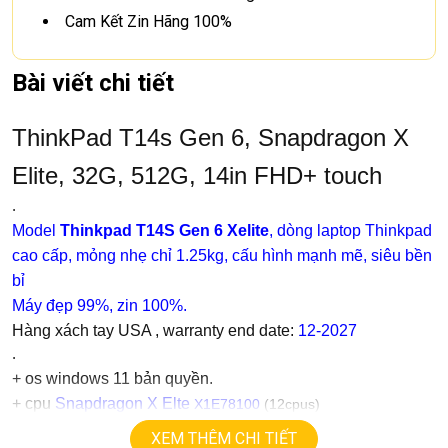
Cam Kết Zin Hãng 100%
Bài viết chi tiết
ThinkPad T14s Gen 6, Snapdragon X
Elite, 32G, 512G, 14in FHD+ touch
.
Model
Thinkpad T14S Gen 6 Xelite
,
dòng laptop Thinkpad
cao cấp, mỏng nhẹ chỉ 1.25kg, cấu hình mạnh mẽ, siêu bền
bỉ
Máy đẹp 99%, zin 100%.
Hàng xách tay USA , warranty end date:
12-2027
.
+
os windows 11 bản quyền.
+ cpu
Snapdragon X Elte
X1E78100
(12cpus)
+ ram
32G ddr5
XEM THÊM CHI TIẾT