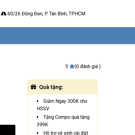
60/26 Đồng Đen, P. Tân Bình, TP.HCM
5
(0 đánh giá )
Quà tặng
:
Giảm Ngay 300K cho
HSSV
Tặng Compo quà tặng
399K
Hỗ trợ vệ sinh cài đặt