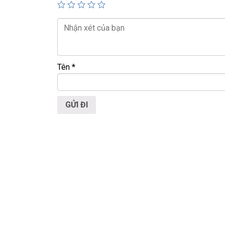
ĐC: 60/26 Đồng Đen, p.14, Tân Bình
Web:
https://laptoptrieuphat.com
<<< Tất cả sản phẩm Laptop Triều Phát đều được 
Tên
*