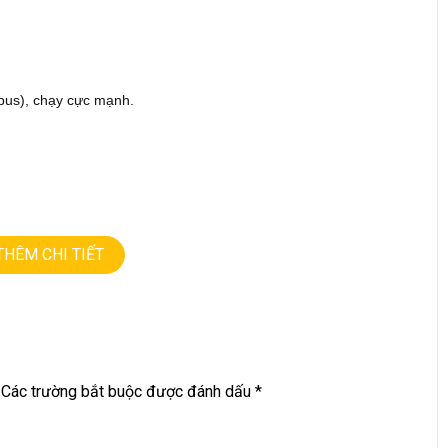
cpus), chạy cực mạnh.
THÊM CHI TIẾT
================
– GIÁ RẺ.
Các trường bắt buộc được đánh dấu
*