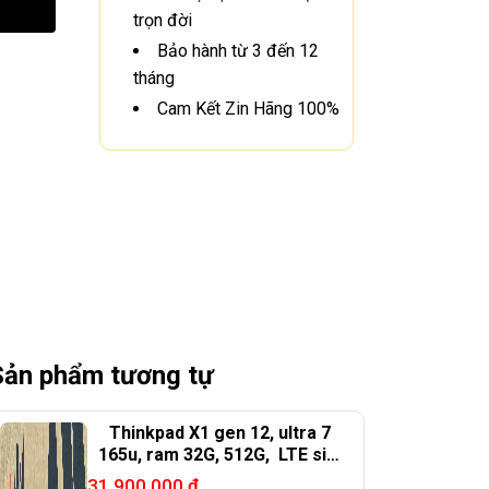
trọn đời
Bảo hành từ 3 đến 12
tháng
Cam Kết Zin Hãng 100%
Sản phẩm tương tự
Thinkpad X1 gen 12, ultra 7
165u, ram 32G, 512G, LTE sim
4G, 14in FHD+
31.900.000
₫