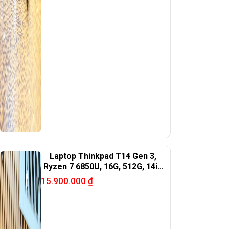
Laptop Thinkpad T14 Gen 3,
Ryzen 7 6850U, 16G, 512G, 14in
FHD+.
15.900.000
₫