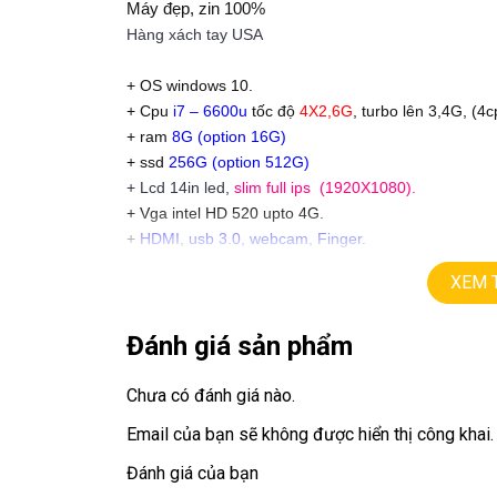
Máy đẹp, zin 100%
Hàng xách tay USA
+ OS windows 10.
+ Cpu
i7 – 6600u
tốc độ
4X2,6G
, turbo lên 3,4G, (4
+ ram
8G (option 16G)
+ ssd
256G (option 512G)
+ Lcd 14in led,
slim full ips (1920X1080).
+ Vga
intel HD 520 upto 4G.
+
HDMI, usb 3.0, webcam, Finger.
+ pin 5-6 giờ
XEM 
+ phím chiclet. có đèn phím
Đánh giá sản phẩm
Giá
: 10,9 tr
=====================================
LAPTOP TRIỀU PHÁT – UY TÍN – CHẤT LƯỢNG 
Chưa có đánh giá nào.
Email của bạn sẽ không được hiển thị công khai.
ĐT:
0939.008.008
–
0938.078.389
Face. Viber. Zalo :
0938.078.389
Đánh giá của bạn