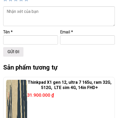
================================================
LAPTOP TRIỀU PHÁT – UY TÍN – CHẤT LƯỢNG – GIÁ RẺ.
ĐT:
0939.008.008
–
0938.078.389
Face. Viber. Zalo :
0938.078.389
Tên
*
Email
*
ĐC: 60/26 Đồng Đen, p.14, Tân Bình
Web:
https://laptoptrieuphat.com
<<< Tất cả sản phẩm Laptop Triều Phát đều được bao ra
hãng check! >>>
Sản phẩm tương tự
Thinkpad X1 gen 12, ultra 7 165u, ram 32G,
512G, LTE sim 4G, 14in FHD+
31.900.000
₫