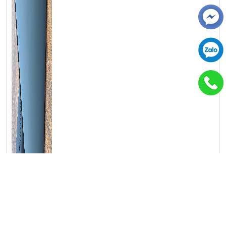
💻LAPTOP TRIỀU PHÁT • UY TÍN • CHẤT LƯỢNG • GIÁ
TỐT💻
📞
Hotline / Zalo:
0939.008.008 – 0938.078.389
📍
Địa chỉ:
60/26 Đồng Đen, P. Tân Bình, TP.HCM