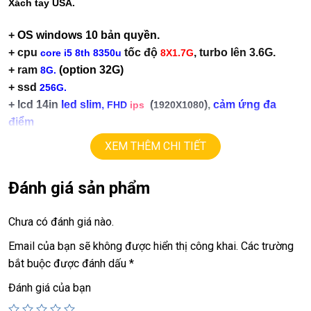
X
ách tay USA.
+
OS
windows 10 bản quyền.
+ cpu
tốc độ
, turbo lên 3.6G.
core i5 8th 8350u
8X1.7G
+ ram
(option 32G)
8G.
+ ssd
256G.
+ lcd 14in
led
slim,
(
)
,
cảm ứng đa
FHD
ips
1920X1080
điểm
+ vga
intel UHD620.
XEM THÊM CHI TIẾT
+
HDMI, usb 3.0, webcam, Finger, usb type C.
+ Pin
5
h.
Đánh giá sản phẩm
+
phím chiclet, có đèn phím
Chưa có đánh giá nào.
Email của bạn sẽ không được hiển thị công khai.
Các trường
Giá :
12.9tr – Lenovo thinkpad T480 Core i5, 8G, 256G, 14in
bắt buộc được đánh dấu
*
FHD touch
Giá :
13.5tr – Lenovo thinkpad T480 Core i5, 16G, 256G,
Đánh giá của bạn
14in FHD touch