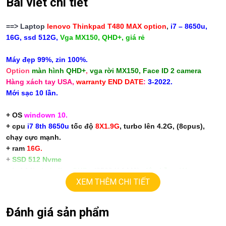
Bài viết chi tiết
==>
Laptop
lenovo Thinkpad T480 MAX option
,
i7 – 8650u,
16G, ssd 512G,
Vga MX150, QHD+, giá rẻ
Máy đẹp 99%, zin 100%.
Option
màn hình QHD+
,
vga rời MX150, Face ID 2 camera
Hàng xách tay USA,
warranty END DATE
:
3-2022.
Mới sạc 10 lần.
+ OS
windown 10.
+ cpu
i7 8th 8650u
tốc độ
8X1.9G
, turbo lên 4.2G, (8cpus),
chạy cực mạnh.
+ ram
16G.
+
SSD
512 Nvme
+ lcd 14in
led
slim,
Q
HD+
(
2560 X 1440
)
, độ phần giải cao,
XEM THÊM CHI TIẾT
màu đẹp, sắc nét
+ Vga vga có 2vga:
==> vga
intel UHD620.
Đánh giá sản phẩm
==> Vga rời
Nvida MX150
=
2G
, chơi game, đồ họa mạnh
+
HDMI, usb 3.0, webcam, usb type C.