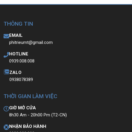
hãng check!
>>>
THÔNG TIN
EMAIL
phitrieumt@gmail.com
HOTLINE
0939.008.008
ZALO
0938078389
THỜI GIAN LÀM VIỆC
GIỜ MỞ CỬA
8h30 Am - 20h00 Pm (T2-CN)
NHẬN BẢO HÀNH