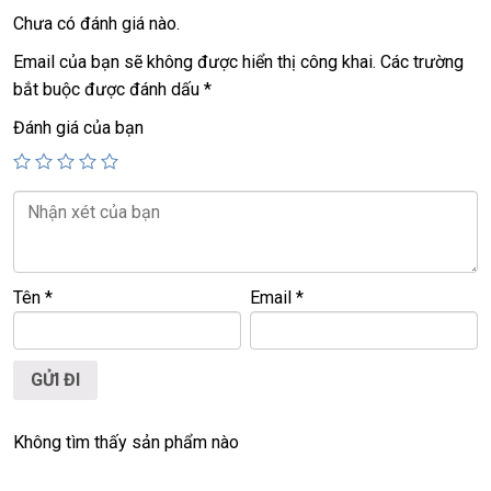
Chưa có đánh giá nào.
+ Finger ID, Face ID
+ Pin
8h-10h, mới sạc 10 lần.
Email của bạn sẽ không được hiển thị công khai.
Các trường
+
phím chiclet. có đèn phím
bắt buộc được đánh dấu
*
Đánh giá của bạn
25,9tr.
Giá
:
======================================================
LAPTOP TRIỀU PHÁT – UY TÍN – CHẤT LƯỢNG –
GIÁ RẺ.
Tên
*
Email
*
https://laptoptrieuphat.com
Website:
0939.008.008
–
0938.078.389
ĐT:
Face. Viber. Zalo
:
0938.078.389
ĐC: 60/26 Đồng Đen, p.14, Tân Bình
Web:
https://laptoptrieuphat.com
Không tìm thấy sản phẩm nào
<<<
Tất cả sản phẩm Laptop Triều Phát đều được bao ra