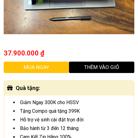
37.900.000
₫
MUA NGAY
THÊM VÀO GIỎ
Quà tặng
:
Giảm Ngay 300K cho HSSV
Tặng Compo quà tặng 399K
Hỗ trợ vệ sinh cài đặt trọn đời
Bảo hành từ 3 đến 12 tháng
Cam Kết Zin Hãng 100%