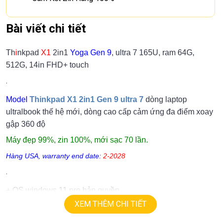
Bài viết chi tiết
Th
i
nkpad
X1
2in1
Yoga Gen 9
, ultra 7 165U, ram 64G,
512G, 14in FHD+ touch
.
Model
Thinkpad X1 2in1 Gen 9 ultra 7
dòng laptop
ultralbook thế hệ mới, dòng cao cấp cảm ứng đa điểm xoay
gập 360 độ
Máy đẹp 99%, zin 100%, mới sạc 70 lần.
Hàng USA, warranty end date:
2-2028
.
+ OS windows 11 pro bản quyền.
XEM THÊM CHI TIẾT
+ Cpu
ultra 7 165U.