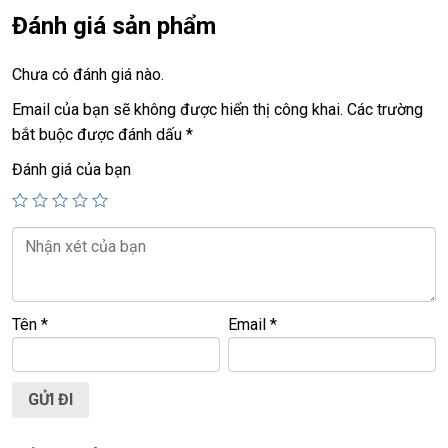
+ Ram
64 GB.
Đánh giá sản phẩm
+ Ssd
512G
+ Lcd
14in
FHD+
(1920 X1200) touch X360
Chưa có đánh giá nào.
+ Vga intel Iris Xe Graphics
Email của bạn sẽ không được hiển thị công khai.
Các trường
+ Usb 3.0, webcam,usb type C, hdmi…
bắt buộc được đánh dấu
*
+ Pin 99%, (mới sạc 70 lần)
Đánh giá của bạn
+
Finger ID, Face ID
.
Giá:
37
,9tr.
Tên
*
Email
*
💻LAPTOP TRIỀU PHÁT • UY TÍN • CHẤT LƯỢNG • GIÁ
TỐT💻
📞
Hotline / Zalo:
0939.008.008 – 0938.078.389
📍
Địa chỉ:
60/26 Đồng Đen, P. Tân Bình, TP.HCM