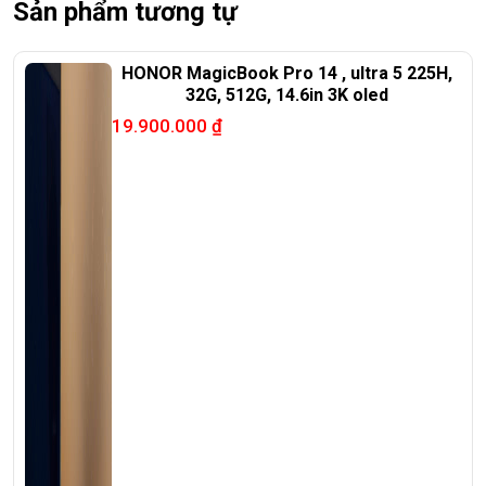
Sản phẩm tương tự
🌐
Website:
https://laptoptrieuphat.com
T
ấ
t c
ả
s
ả
n ph
ẩ
m t
ạ
i Laptop Tri
ề
u Phát đ
ề
u đ
ượ
c ki
ể
m tra và
HONOR MagicBook Pro 14 , ultra 5 225H,
32G, 512G, 14.6in 3K oled
cam k
ế
t chính hãng 100%
19.900.000
₫