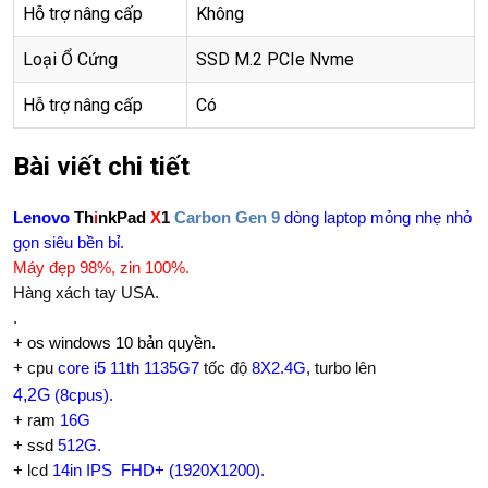
Hỗ trợ nâng cấp
Không
Loại Ổ Cứng
SSD M.2 PCIe Nvme
Hỗ trợ nâng cấp
Có
Bài viết chi tiết
Lenovo
Th
i
nkPad
X
1
Carbon Gen 9
dòng laptop mỏng nhẹ nhỏ
gọn siêu bền bỉ.
Máy đẹp 98%, zin 100%.
Hàng xách tay USA.
.
+
os windows 10 bản quyền.
+ cpu
core i5 11th 1135G7
tốc độ
8X2.4G
, turbo lên
4,2G
(8
cpus
).
+ ram
16G
+
ssd
512G.
+ lcd
14in IPS FHD+ (1920X1200).