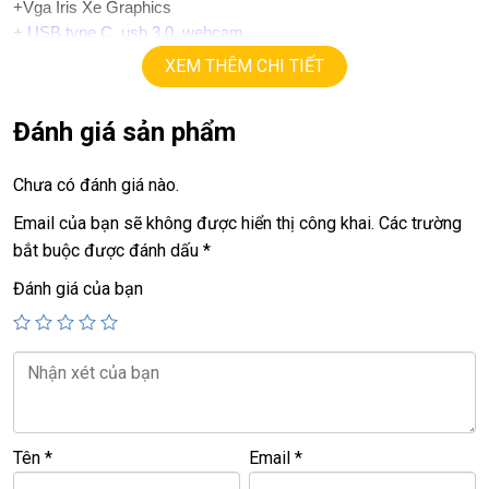
+Vga Iris Xe Graphics
+
USB type C, usb 3.0, webcam…
+ Finger ID.
XEM THÊM CHI TIẾT
+ Pin 5h.
+ phím chiclet, có đèn bàn phím.
Đánh giá sản phẩm
.
Giá :
13.5tr.
Chưa có đánh giá nào.
💻LAPTOP TRIỀU PHÁT • UY TÍN • CHẤT LƯỢNG • GIÁ TỐT
Email của bạn sẽ không được hiển thị công khai.
Các trường
💻
bắt buộc được đánh dấu
*
📞
Hotline / Zalo:
0939.008.008 – 0938.078.389
Đánh giá của bạn
📍
Địa chỉ:
60/26 Đồng Đen, P. Tân Bình, TP.HCM
🌐
Website:
https://laptoptrieuphat.com
T
ấ
t c
ả
s
ả
n ph
ẩ
m t
ạ
i Laptop Tri
ề
u Phát đ
ề
u đ
ượ
c ki
ể
m tra và cam
k
ế
t chính hãng 100%
Tên
*
Email
*