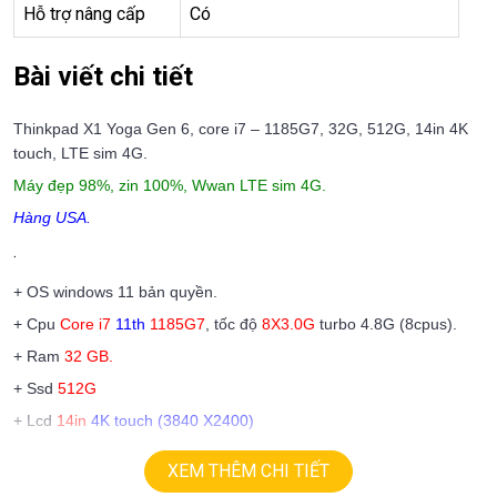
Hỗ trợ nâng cấp
Có
Bài viết chi tiết
Thinkpad X1 Yoga Gen 6, core i7 – 1185G7, 32G, 512G, 14in 4K
touch, LTE sim 4G.
Máy đẹp 98%, zin 100%, Wwan LTE sim 4G.
Hàng USA.
.
+ OS windows 11 bản quyền.
+ Cpu
Core i7
11th
1185G7
, tốc độ
8X3.0G
turbo 4.8G (8cpus).
+ Ram
32
GB.
+ Ssd
512G
+ Lcd
14in
4K touch (3840 X2400)
+ Vga intel Iris Xe Graphics
XEM THÊM CHI TIẾT
+ Usb 3.0, webcam,usb type C, hdmi…