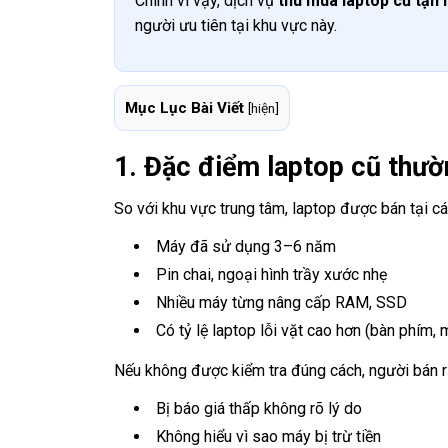
Chính vì vậy, dịch vụ
thu mua laptop cũ tận 
người ưu tiên tại khu vực này.
Mục Lục Bài Viết
[
hiện
]
1. Đặc điểm laptop cũ thườn
So với khu vực trung tâm, laptop được bán tại c
Máy đã sử dụng 3–6 năm
Pin chai, ngoại hình trầy xước nhẹ
Nhiều máy từng nâng cấp RAM, SSD
Có tỷ lệ laptop lỗi vặt cao hơn (bàn phím, m
Nếu không được kiểm tra đúng cách, người bán r
Bị báo giá thấp không rõ lý do
Không hiểu vì sao máy bị trừ tiền