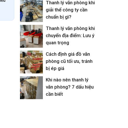
iều
Thanh lý văn phòng khi
giải thể công ty cần
chuẩn bị gì?
Thanh lý văn phòng khi
chuyển địa điểm: Lưu ý
quan trọng
Cách định giá đồ văn
phòng cũ tối ưu, tránh
bị ép giá
Khi nào nên thanh lý
văn phòng? 7 dấu hiệu
cần biết