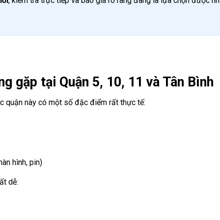
nơi
, kiểm tra trực tiếp và báo giá rõ ràng đang là lựa chọn được nh
g gặp tại Quận 5, 10, 11 và Tân Bình
ác quận này có một số đặc điểm rất thực tế:
àn hình, pin)
ất dễ: