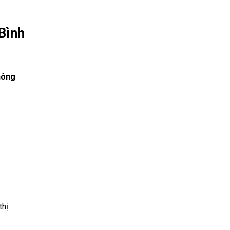
Bình
hông
thị