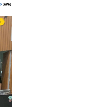
ao
đang