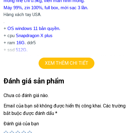
mỏng nhẹ chỉ 0.9kg, viền màn hình mỏng.
Máy 99%, zin 100%, full box, mới sạc 3 lần.
Hàng xách tay USA.
.
+
OS windows 11 bản quyền.
+ cpu
Snapdragon X plus
+ ram
16G
. ddr5
+ ssd
512G.
+ lcd
14in FHD+
O
L
E
D
(
1920 x 1200
), 400 nits, 100% DCI-P3.
XEM THÊM CHI TIẾT
+ vga Qualcomm Adreno GPU
+
usb 3.0, HDMI, usb type C, face ID.
+ Pin
sạc mới 3 lần10h
Đánh giá sản phẩm
+ phím chiclet, đèn bàn phím
Chưa có đánh giá nào.
19.9tr.
Giá:
Email của bạn sẽ không được hiển thị công khai.
Các trường
bắt buộc được đánh dấu
*
💻LAPTOP TRIỀU PHÁT • UY TÍN • CHẤT LƯỢNG • GIÁ
TỐT💻
Đánh giá của bạn