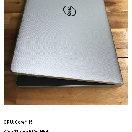
CPU
:
Core™ i5
Kích Thước Màn Hình
: