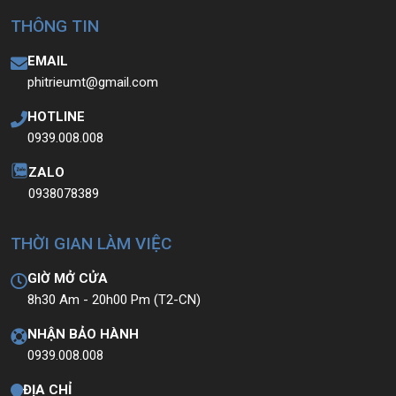
THÔNG TIN
EMAIL
phitrieumt@gmail.com
HOTLINE
0939.008.008
ZALO
0938078389
THỜI GIAN LÀM VIỆC
GIỜ MỞ CỬA
8h30 Am - 20h00 Pm (T2-CN)
NHẬN BẢO HÀNH
0939.008.008
ĐỊA CHỈ