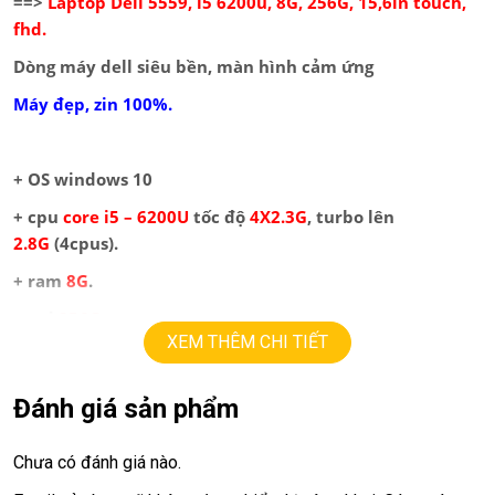
==>
Laptop Dell 5559, i5 6200u, 8G, 256G, 15,6in touch,
fhd.
Dòng máy dell siêu bền, màn hình cảm ứng
Máy đẹp, zin 100%.
+ OS windows 10
+ cpu
core i5 – 6200U
tốc độ
4X2.3G
, turbo lên
2.8G
(4cpus).
+ ram
8G
.
+ ssd
256G
XEM THÊM CHI TIẾT
+ lcd
15,6in
led full HD 1080, cảm ứng đa điểm.
+ vga intel
HD520.
Đánh giá sản phẩm
+ HDMI, usb 3.0, webcam, DVDWR.
Chưa có đánh giá nào.
+ Pin
3h