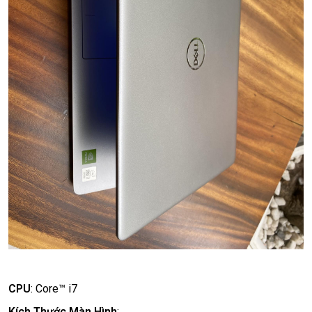
CPU
:
Core™ i7
Kích Thước Màn Hình
: