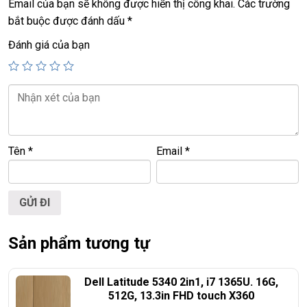
Email của bạn sẽ không được hiển thị công khai.
Các trường
Giá :
17.9tr –
Dell inspiron 5593
, i7
10th
, ram
8
G
,
512G,
vga
bắt buộc được đánh dấu
*
MX230
Giá :
18.9tr –
Dell inspiron 5593
, i7
10th
, ram
16
G
,
512G,
vga
Đánh giá của bạn
MX230
Tên
*
Email
*
Sản phẩm tương tự
Dell Latitude 5340 2in1, i7 1365U. 16G,
512G, 13.3in FHD touch X360