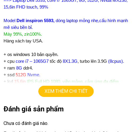
==> Laptop Dell 5593, core i7 1065G7, 8G, 512G, Nvida MX230,
15,6in FHD touch, 99%
Model
Dell inspiron 5593
,
dòng laptop mỏng nhẹ,cấu hình mạnh
mẽ siêu bền bỉ.
Máy 99%, zin100%.
Hàng xách tay USA.
+
os windows 10 bản quyền.
+ cpu
core i7 – 1065G7
tốc độ
8X1.3G
, turbo lên 3.9G
(
8cpus
).
+ ram
8G
ddr4.
+
ssd
512G
Nvme.
+ lcd
15,6in
IPS Full HD 1080, viền mỏng, cảm ứng đa điểm
+ Vga có 2vga:
XEM THÊM CHI TIẾT
==> Vga intel UHD P630.
==> Vga rời
Nvida Quadro MX230
=
2G
hỗ trợ gaming, đồ họa
Đánh giá sản phẩm
+
USB type C, usb 3.0, webcam, HDMI.
+ Pin 5h-7h
+ phím chiclet, full phím số, có đèn bàn phím.
Chưa có đánh giá nào.