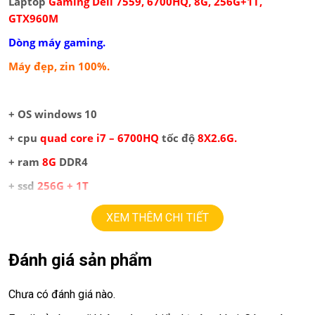
Laptop
Gaming Dell 7559, 6700HQ, 8G, 256G+1T,
GTX960M
Dòng máy gaming.
Máy đẹp, zin 100%.
+ OS windows 10
+ cpu
quad core
i7 – 6700HQ
tốc độ
8X2.6G.
+ ram
8G
DDR4
+
ssd
256
G
+ 1T
+ lcd
15,6in
led,
Full HD IPS
(
1920 x 1080
)
,
màu cực đẹp
XEM THÊM CHI TIẾT
+ Vga có 2 vga:
==>
Đánh giá sản phẩm
Vga intel
HD630
upto
4G
==> Vga rời
Nvida GTX960M
=
4G
upto
10G
, chuyên
Chưa có đánh giá nào.
game, đồ họa, render