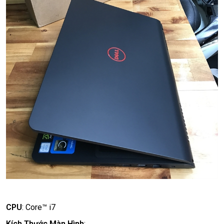
CPU
:
Core™ i7
Kích Thước Màn Hình
: