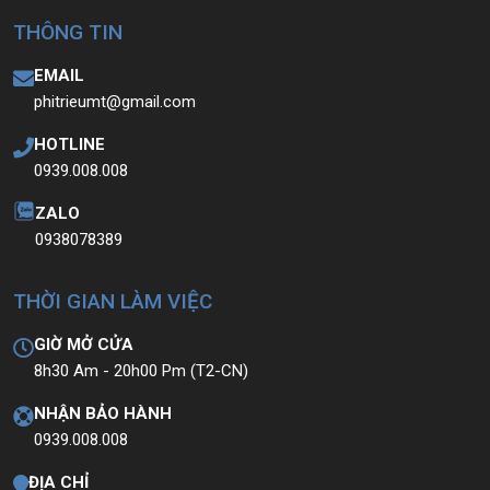
THÔNG TIN
EMAIL
phitrieumt@gmail.com
HOTLINE
0939.008.008
ZALO
0938078389
THỜI GIAN LÀM VIỆC
GIỜ MỞ CỬA
8h30 Am - 20h00 Pm (T2-CN)
NHẬN BẢO HÀNH
0939.008.008
ĐỊA CHỈ