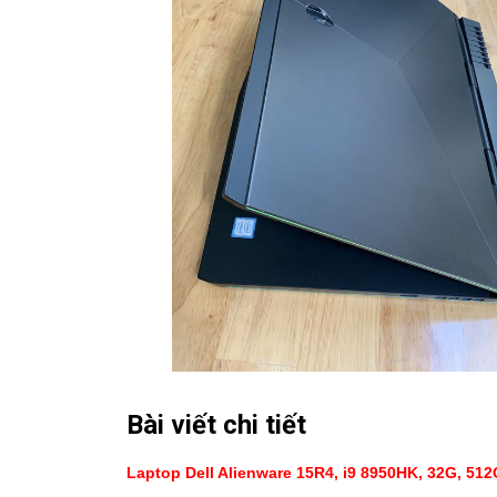
Bài viết chi tiết
Laptop
Dell Alienware 15R4, i9 8950HK, 32G, 51