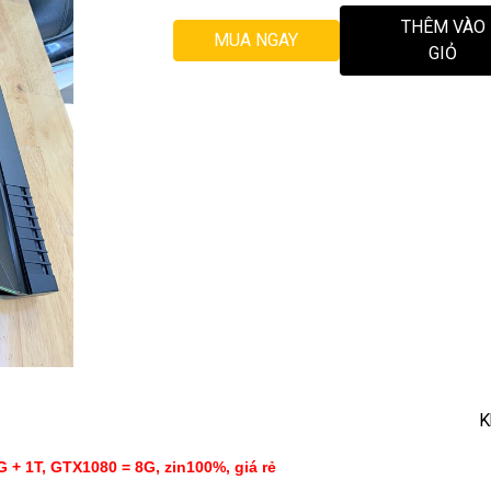
THÊM VÀO
MUA NGAY
GIỎ
K
2G + 1T, GTX1080 = 8G
, zin100%, giá rẻ