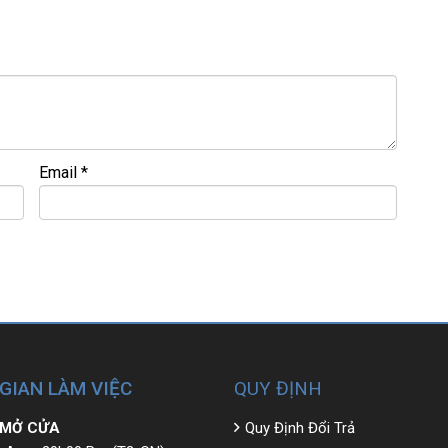
==================
 – GIÁ RẺ.
re
Email
*
 bao ra hãng check! >>>
 GIAN LÀM VIỆC
QUY ĐỊNH
 MỞ CỬA
Quy Định Đổi Trả