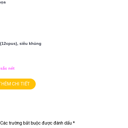
họa
(12cpus), siêu khủng
sắc nét
THÊM CHI TIẾT
chiến tất cả Gaming, đồ họa
p
Các trường bắt buộc được đánh dấu
*