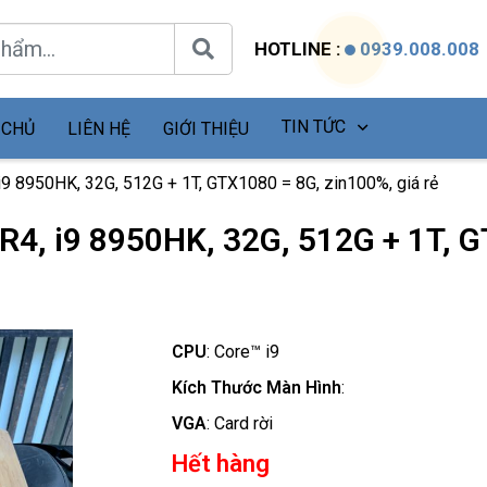
HOTLINE :
0939.008.008
TIN TỨC
 CHỦ
LIÊN HỆ
GIỚI THIỆU
i9 8950HK, 32G, 512G + 1T, GTX1080 = 8G, zin100%, giá rẻ
5R4, i9 8950HK, 32G, 512G + 1T, 
CPU
:
Core™ i9
Kích Thước Màn Hình
:
VGA
:
Card rời
Hết hàng