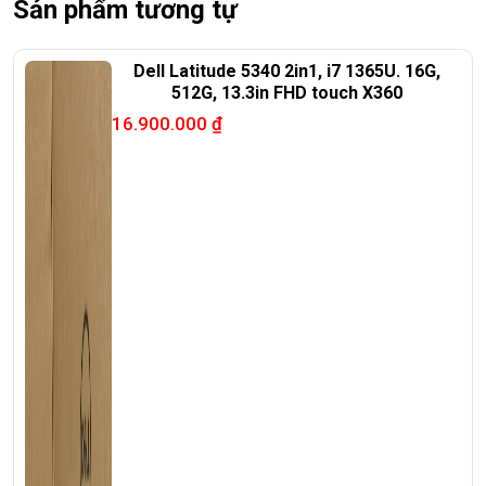
Sản phẩm tương tự
Web:
http://laptoptrieuphat.com
<<< Tất cả sản phẩm Laptop Triều Phát đều được bao ra
Dell Latitude 5340 2in1, i7 1365U. 16G,
hãng check! >>>
512G, 13.3in FHD touch X360
16.900.000
₫