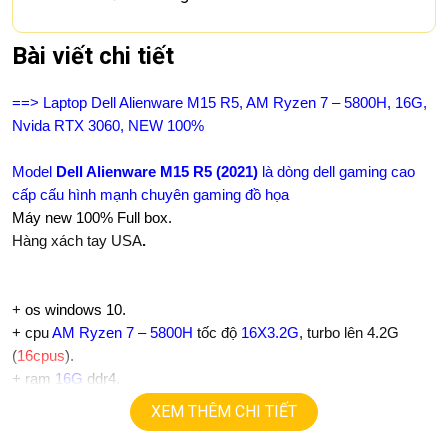
Bài viết chi tiết
==> Laptop Dell Alienware M15 R5, AM Ryzen 7 – 5800H, 16G,
Nvida RTX 3060, NEW 100%
Model
Dell Alienware M15 R5 (2021)
là dòng dell gaming cao
cấp cấu hình mạnh chuyên gaming đồ họa
Máy new 100% Full box.
Hàng xách tay USA
.
+
os windows 10.
+ cpu
AM Ryzen 7 – 5800H
tốc độ
16X3.2G
, turbo lên 4.2G
(
16cpus
).
+ ram
16G
ddr4.
+
ssd
256 Nvme
. (option 512, 1T, 2T)
XEM THÊM CHI TIẾT
+ lcd
15,6in
,
full HD ips (1920X1080)
300hz
, 100% s
R
G
B
viền