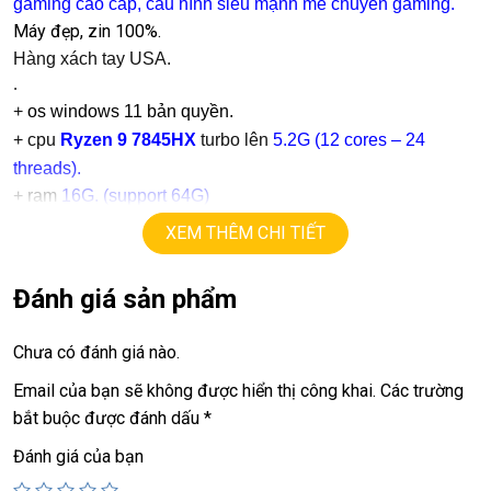
gaming cao cấp, cấu hình siêu mạnh mẽ chuyên gaming.
Máy đẹp, zin 100%.
Hàng xách tay USA.
.
+
os windows 11 bản quyền.
+ cpu
Ryzen 9 7845HX
turbo lên
5.2
G
(12 cores – 24
threads).
+ ram
16G. (support 64G)
+
ssd
1T Nvme
.
XEM THÊM CHI TIẾT
+ lcd
16in
,
QHD+
(2560 X1600)
240hz
+ Vga:
Đánh giá sản phẩm
==> vga
AMD 610M
==> vga
RX7600M XT
=
8G
.
Chưa có đánh giá nào.
+
USB type C, webcam, HDMI, Lan port, thunder port….
+ Pin 5h
Email của bạn sẽ không được hiển thị công khai.
Các trường
+ Phím tùy chỉnh màu
R
G
B
bắt buộc được đánh dấu
*
.
Đánh giá của bạn
Giá :
33.9tr
.