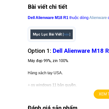
Bài viết chi tiết
Dell Alienware M18 R1
thuộc dòng
Alienware
c
Mục Lục Bài Viết
[
hiện
]
Option 1:
Dell Alienware M18 
Máy đẹp 99%, zin 100%.
Hàng xách tay USA.
+
os windows 11 bản quyền.
+ cpu
Core i7 – 13700HX
turbo lên
5.0
G
(16 cor
XEM 
+ ram
32G
ddr5 support 64G
+
ssd
1T Nvme
.
Đánh giá sản phẩm