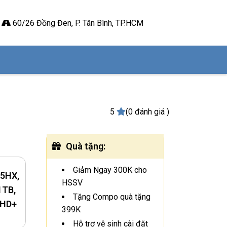
60/26 Đồng Đen, P. Tân Bình, TP.HCM
5
(0 đánh giá )
Quà tặng
:
Giảm Ngay 300K cho
45HX,
HSSV
1TB,
Tặng Compo quà tặng
FHD+
399K
Hỗ trợ vệ sinh cài đặt