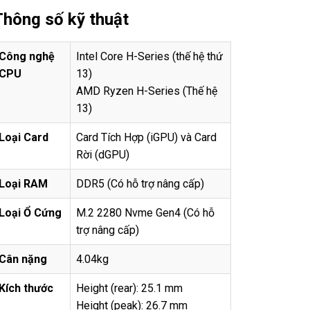
Thông số kỹ thuật
Công ngh
ệ
Intel Core H-Series (thế hệ thứ
CPU
13)
AMD Ryzen H-Series (Thế hệ
13)
Lo
ạ
i Card
Card Tích Hợp (iGPU) và Card
Rời (dGPU)
Lo
ạ
i RAM
DDR5 (Có hỗ trợ nâng cấp)
Lo
ạ
i
Ổ
C
ứ
ng
M.2 2280 Nvme Gen4 (Có hỗ
trợ nâng cấp)
Cân n
ặ
ng
4.04kg
Kích th
ướ
c
Height (rear): 25.1 mm
Height (peak): 26.7 mm