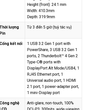
Height (front): 24.1 mm
Width: 410.3mm
Depth: 319.9mm
Th
ờ
i l
ượ
ng
Từ 3 đến 5 giờ (tuỳ tác vụ)
Pin
C
ổ
ng k
ế
t n
ố
i
1 USB 3.2 Gen 1 port with
PowerShare, 3 USB 3.2 Gen 1
ports, 2 Thunderbolt™ 4 Gen 2
Type-C® ports with
DisplayPort Alt Mode/USB4, 1
RJ45 Ethernet port, 1
Universal audio port, 1 HDMI
2.1 port, 1 power-adapter port,
1 mini-Display port
Công ngh
ệ
Anti-glare, non-touch, 100%
LCD
DCI-P3, 300nits, wide-viewing