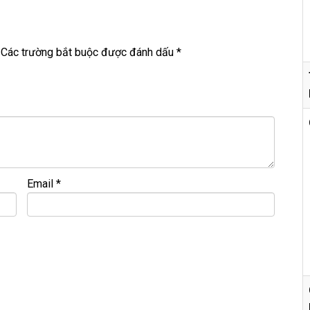
Các trường bắt buộc được đánh dấu
*
r port….
 4070
Email
*
es – 24 threads).