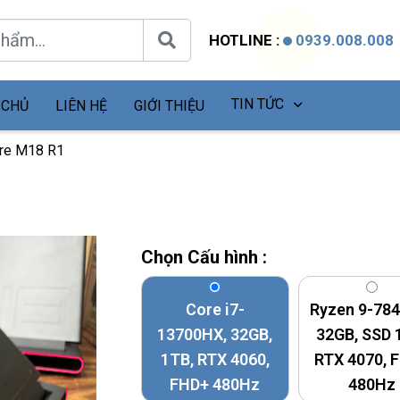
HOTLINE :
0939.008.008
TIN TỨC
 CHỦ
LIÊN HỆ
GIỚI THIỆU
are M18 R1
Chọn Cấu hình :
Core i7-
Ryzen 9-78
13700HX, 32GB,
32GB, SSD 
1TB, RTX 4060,
RTX 4070, 
FHD+ 480Hz
480Hz