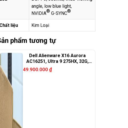
angle, low blue light,
®
®
NVIDIA
G-SYNC
Ch
ấ
t li
ệ
u
Kim Loại
Sản phẩm tương tự
Dell Alienware X16 Aurora
AC16251, Ultra 9 275HX, 32G,
1TB, RTX 5070, 16in QHD+
49.900.000
₫
240Hz