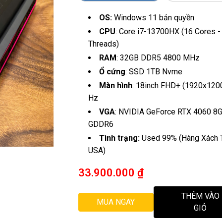
OS:
Windows 11 bản quyền
CPU
: Core i7-13700HX (16 Cores -
Threads)
RAM
: 32GB DDR5 4800 MHz
Ổ cứng
: SSD 1TB Nvme
Màn hình
: 18inch FHD+ (1920x120
Hz
VGA
: NVIDIA GeForce RTX 4060 8
GDDR6
Tình trạng:
Used 99% (Hàng Xách 
USA)
33.900.000
₫
THÊM VÀO
MUA NGAY
GIỎ