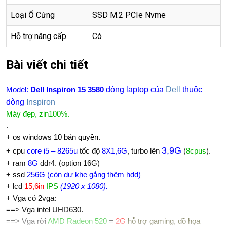
Loại Ổ Cứng
SSD M.2 PCIe Nvme
Hỗ trợ nâng cấp
Có
Bài viết chi tiết
d
òng laptop của
Dell
thuộc
Model:
Dell Inspiron 15 3580
dòng
Inspiron
Máy đẹp, zin100%.
.
+
os windows 10 bản quyền.
3,9G
+ cpu
core i5 – 8265u
tốc độ
8X1,6G
, turbo lên
(
8cpus
).
+ ram
8G
ddr4. (option 16G)
+
ssd
256G (còn dư khe gắng thêm hdd)
+ lcd
15,6in
IPS
(1920 x 1080).
+ Vga có 2vga:
==> Vga intel UHD630.
==> Vga rời
AMD Radeon 520
=
2G
hỗ trợ gaming, đồ họa