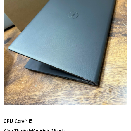
CPU
:
Core™ i5
Kích Thước Màn Hình
:
15inch