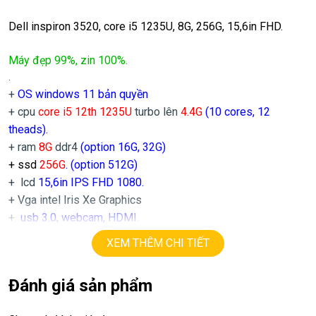
Dell inspiron 3520, core i5 1235U, 8G, 256G, 15,6in FHD.
Máy đẹp 99%, zin 100%.
.
+
OS windows 11 bản quyền
+ cpu
core i5 12th 1235U
turbo lên
4.4
G
(10 cores, 12
theads).
+ ram
8G
ddr4
(option 16G, 32G)
+ ssd
256G
. (option 512G)
+ lcd
15,6in IPS FHD 1080.
+ Vga intel Iris Xe Graphics
+
usb 3.0, webcam, HDMI.
+ Pin 4h.
XEM THÊM CHI TIẾT
+ phím chiclet, full phím số.
.
Đánh giá sản phẩm
Giá :
10.9tr