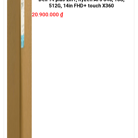
512G, 14in FHD+ touch X360
20.900.000
₫