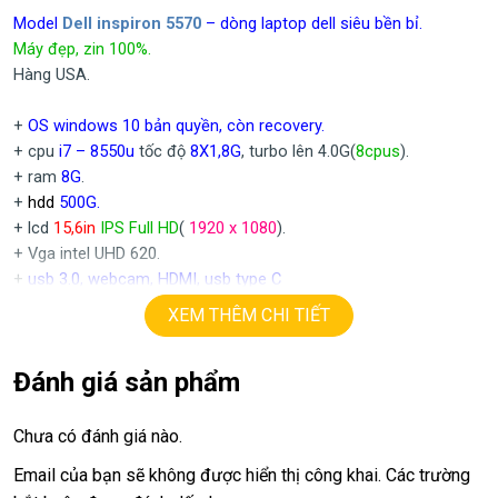
Model
Dell inspiron 5570
– dòng laptop dell siêu bền bỉ.
Máy đẹp, zin 100%.
Hàng USA.
+
OS windows 10 bản quyền, còn recovery.
+ cpu
i7 – 8550u
tốc độ
8X1,8G
, turbo lên 4.0G(
8cpus
).
+ ram
8G
.
+
hdd
500G.
+ lcd
15,6in
IPS Full HD
(
1920 x 1080
).
+ Vga intel UHD 620.
+
usb 3.0, webcam, HDMI, usb type C
+ Pin 5h.
XEM THÊM CHI TIẾT
+ phím chiclet, có đèn bàn phím.
Đánh giá sản phẩm
Dell inspiron 5570
– i7 8th, 8G, 500G, 15,6in FHD
Giá :
14.9tr –
Dell inspiron 5570
– i7 8th, 8G, ssd 128 + 500G,
Giá :
15.5tr –
15,6in FHD
Chưa có đánh giá nào.
Email của bạn sẽ không được hiển thị công khai.
Các trường