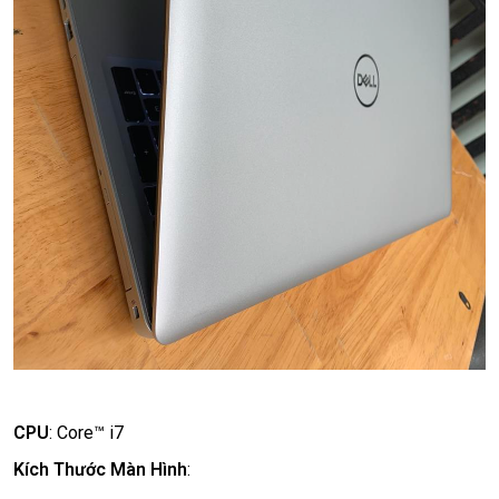
CPU
:
Core™ i7
Kích Thước Màn Hình
: