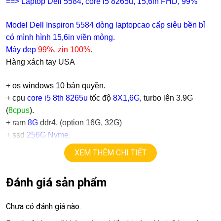
==> Laptop Dell 5584, core i5 8265u, 15,6in FHD, 99%
Model
Dell Inspiron 5584
dòng laptopcao cấp siêu bền bỉ
có mình hình 15,6in viền mỏng.
Máy đẹp
99%, zin 100%.
Hàng xách tay USA
+
os windows 10 bản quyền.
+ cpu
core i5 8th 8265u
tốc độ
8X1,6G
, turbo lên 3.9G
(
8cpus
).
+ ram
8G
ddr4. (option 16G, 32G)
+
ssd
256G Nvme.
+ lcd
15,6in
IPS full HD 1080.
XEM THÊM CHI TIẾT
+ Vga intel HD
+
USB type C, usb 3.0, webcam, HDMI.
Đánh giá sản phẩm
+ Pin 5
h
+ phím chiclet, full phím số, có đèn bàn phím.
Chưa có đánh giá nào.
Giá :
14.9tr.