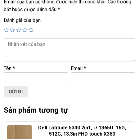
Email của bạn sẽ không được hiển thị công khai.
Các trường
================================
bắt buộc được đánh dấu
*
LAPTOP TRIỀU PHÁT – UY TÍN – CHẤT LƯỢNG – GIÁ
Đánh giá của bạn
RẺ
ĐT:
0939.008.008
–
0938.078.389
Face. Viber. Zalo
:
0938.078.389
ĐC: 60/26 Đồng Đen, p.14, Tân Bình
Tên
*
Email
*
Web:
https://laptoptrieuphat.com
<<<
Tất cả sản phẩm Laptop Triều Phát đều được bao ra
hãng check!
>>>
Sản phẩm tương tự
Dell Latitude 5340 2in1, i7 1365U. 16G,
512G, 13.3in FHD touch X360