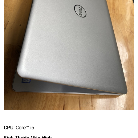
CPU
:
Core™ i5
Kích Thước Màn Hình
: