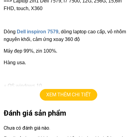
==> Laptop 2in1 Dell 7579, i7 7500, 12G, 256G, 15,6in
FHD, touch, X360
Dòng
Dell inspiron 7579
, dòng laptop cao cấp, vỏ nhôm
nguyên khối, cảm ứng xoay 360 độ
Máy đẹp 99%, zin 100%.
Hàng usa.
+ OS windows 10.
XEM THÊM CHI TIẾT
+ cpu core
i7 – 7500u
tốc độ
4X2,7G
, turbo
lên
3.5G
(4cpus), chạy cực mạnh
Đánh giá sản phẩm
+ ram
12G.
Chưa có đánh giá nào.
+ ssd
256G