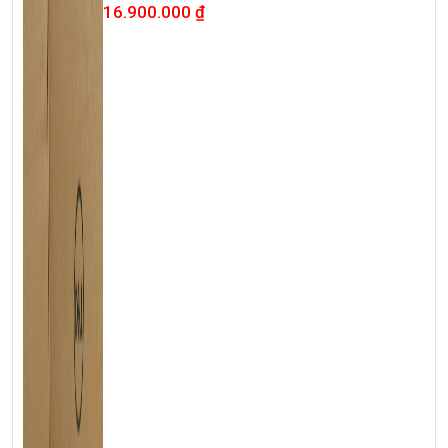
16.900.000
₫
hãng check! >>>