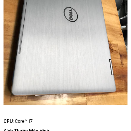
CPU
:
Core™ i7
Kích Thước Màn Hình
: