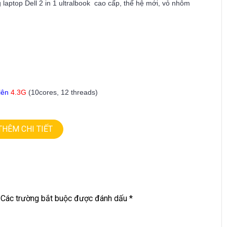
 laptop Dell 2 in 1 ultralbook cao cấp, thế hệ mới, vỏ nhôm
lên
4.3G
(10cores, 12 threads)
THÊM CHI TIẾT
h
, xoay gập 360 độ.
Các trường bắt buộc được đánh dấu
*