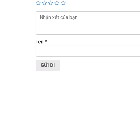
💻LAPTOP TRIỀU PHÁT • UY TÍN • CHẤT LƯỢ
📞
Hotline / Zalo:
0939.008.008 – 0938.078.38
📍
Địa chỉ:
60/26 Đồng Đen, P. Tân Bình, TP.HC
🌐
Website:
https://laptoptrieuphat.com
Tên
*
T
ấ
t c
ả
s
ả
n ph
ẩ
m t
ạ
i Laptop Tri
ề
u Phát