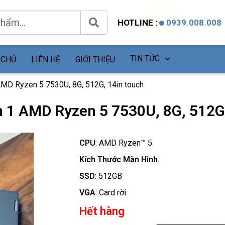
HOTLINE :
0939.008.008
TIN TỨC
 CHỦ
LIÊN HỆ
GIỚI THIỆU
 AMD Ryzen 5 7530U, 8G, 512G, 14in touch
in 1 AMD Ryzen 5 7530U, 8G, 512G
CPU
:
AMD Ryzen™ 5
Kích Thước Màn Hình
:
SSD
:
512GB
VGA
:
Card rời
Hết hàng