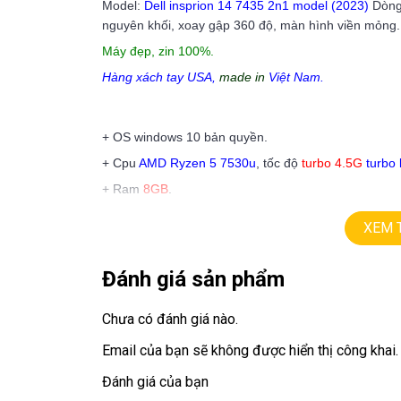
Model:
Dell insprion 14 7435
2n1 model (2023)
Dòng
nguyên khối, xoay gập 360 độ, màn hình viền mỏng.
Máy đẹp, zin 100%.
Hàng xách tay USA,
made in
Việt Nam.
+ OS windows 10 bản quyền.
+ Cpu
AMD Ryzen 5 7530u
, tốc độ
turbo 4.5G
turbo 
+ Ram
8GB
.
+ Ssd
512G
XEM 
+ Lcd
14in
led,
Full HD 1080
ips (1920 X1200), touc
+ Vga
AMD Graphics
Đánh giá sản phẩm
+ Usb 3.0, webcam, Finger, usb type C, hdmi
Chưa có đánh giá nào.
+ phím chiclet,
có đèn phím
Email của bạn sẽ không được hiển thị công khai.
Giá:
10.9
tr
Đánh giá của bạn