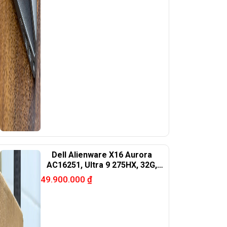
Dell Alienware X16 Aurora
AC16251, Ultra 9 275HX, 32G,
1TB, RTX 5070, 16in QHD+
49.900.000
₫
240Hz