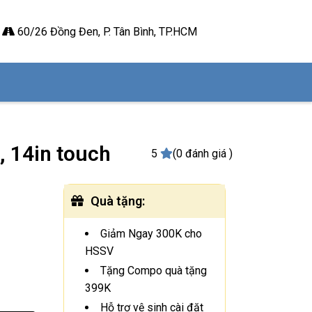
60/26 Đồng Đen, P. Tân Bình, TP.HCM
, 14in touch
5
(0 đánh giá )
Quà tặng
:
Giảm Ngay 300K cho
HSSV
Tặng Compo quà tặng
399K
Hỗ trợ vệ sinh cài đặt