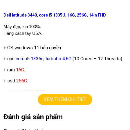
Dell latitude 3440, core i5 1335U, 16G, 256G, 14in FHD
Máy đẹp, zin 100%.
Hàng xách tay USA.
+ OS windows 11 bản quyền
+ cpu
core i5 1335u, turbobo 4.6G
(10 Cores – 12 Threads)
+ ram
16G.
+ ssd
256G.
+ lcd
14in FHD 1080.
XEM THÊM CHI TIẾT
+ Vga intel Iris Xe
+ usb 3.0, webcam, hdmi, usb type C
Đánh giá sản phẩm
+ Pin 4h.