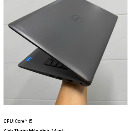
CPU
:
Core™ i5
Kích Thước Màn Hình
:
14inch