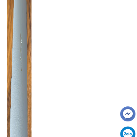
💻LAPTOP TRIỀU PHÁT • UY TÍN • CHẤT LƯỢNG • GIÁ
TỐT💻
📞
Hotline / Zalo:
0939.008.008 – 0938.078.389
📍
Địa chỉ:
60/26 Đồng Đen, P. Tân Bình, TP.HCM
🌐
Website:
https://laptoptrieuphat.com
T
ấ
t c
ả
s
ả
n ph
ẩ
m t
ạ
i Laptop Tri
ề
u Phát đ
ề
u đ
ượ
c ki
ể
m tra và
cam k
ế
t chính hãng 100%