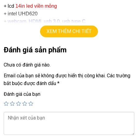
+ lcd
14in led viền mỏng
+
intel UHD620
+
webcam, HDMI, usb 3.0, usb type C
+ Pin
5h-7h.
XEM THÊM CHI TIẾT
Giá :
5,9tr
Đánh giá sản phẩm
——————————————————————————-
LAPTOP TRIỀU PHÁT – UY TÍN – CHẤT LƯỢNG – GIÁ RẺ.
Chưa có đánh giá nào.
Email của bạn sẽ không được hiển thị công khai.
Các trường
ĐT:
0939.008.008
–
0938.078.389
bắt buộc được đánh dấu
*
Face. Viber. Zalo :
0938.078.389
ĐC: 60/26 Đồng Đen, p.14, Tân Bình
Đánh giá của bạn
Web:
https://laptoptrieuphat.com
<<< Tất cả sản phẩm Laptop Triều Phát đều được bao ra hãng
check! >>>