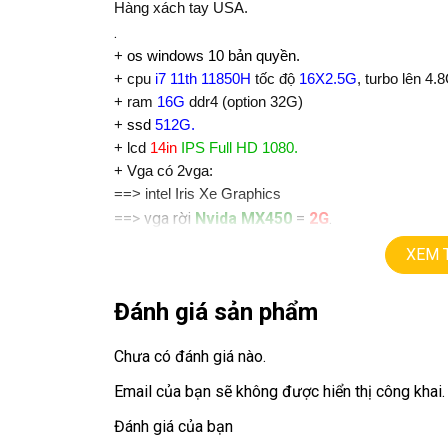
Hàng xách tay USA.
.
+
os windows 10 bản quyền.
+ cpu
i7 11th 11850H
tốc độ
16X2.5G
, turbo lên 4.
+ ram
16G
ddr4 (option 32G)
+
ssd
512G.
+ lcd
14in
IPS Full HD 1080.
+ Vga có 2vga:
==> intel Iris Xe Graphics
==> vga rời
Nvida MX450
=
2G
.
+
USB type C, usb 3.0, webcam, HDMI.
XEM 
+ Pin 65 Whr
+ phím chiclet, có đèn bàn phím.
Đánh giá sản phẩm
.
Giá :
15.9tr
Chưa có đánh giá nào.
💻LAPTOP TRIỀU PHÁT • UY TÍN • CHẤT LƯỢ
Email của bạn sẽ không được hiển thị công khai.
📞
Hotline / Zalo:
0939.008.008 – 0938.078.38
Đánh giá của bạn
📍
Địa chỉ:
60/26 Đồng Đen, P. Tân Bình, TP.HC