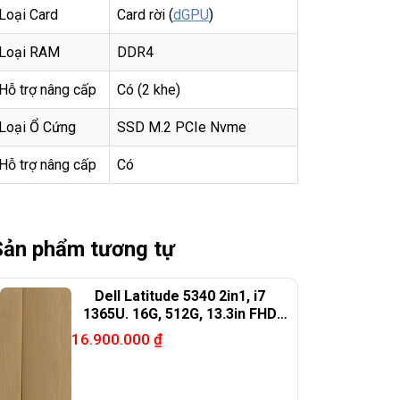
Loại Card
Card rời (
dGPU
)
Loại RAM
DDR4
Hỗ trợ nâng cấp
Có (2 khe)
Loại Ổ Cứng
SSD M.2 PCIe Nvme
Hỗ trợ nâng cấp
Có
Sản phẩm tương tự
Dell Latitude 5340 2in1, i7
1365U. 16G, 512G, 13.3in FHD
touch X360
16.900.000
₫