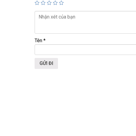
🌐
Website:
https://laptoptrieuphat.com
T
ấ
t c
ả
s
ả
n ph
ẩ
m t
ạ
i Laptop Tri
ề
u Phát
Tên
*