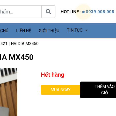
HOTLINE :
0939.008.008
TIN TỨC
 CHỦ
LIÊN HỆ
GIỚI THIỆU
 5421 | NVIDIA MX450
IDIA MX450
Hết hàng
THÊM VÀO
MUA NGAY
GIỎ