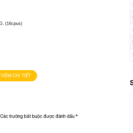
8G. (16cpus)
THÊM CHI TIẾT
NG • GIÁ TỐT💻
Các trường bắt buộc được đánh dấu
*
9
M