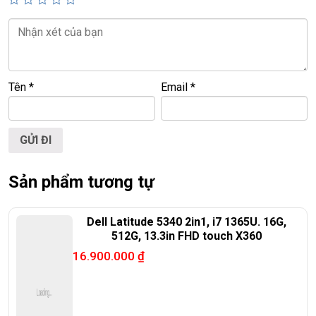
🌐
Website:
https://laptoptrieuphat.com
T
ấ
t c
ả
s
ả
n ph
ẩ
m t
ạ
i Laptop Tri
ề
u Phát đ
ề
u đ
ượ
c ki
ể
m tra và
cam k
ế
t chính hãng 100%
Tên
*
Email
*
Sản phẩm tương tự
Dell Latitude 5340 2in1, i7 1365U. 16G,
512G, 13.3in FHD touch X360
16.900.000
₫