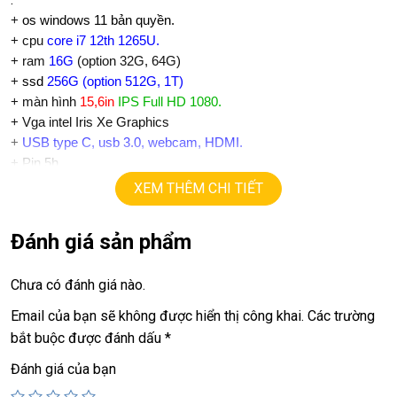
+
os windows 11 bản quyền.
+ cpu
core i7 12th 1265U.
+ ram
16G
(option 32G, 64G)
+
ssd
256
G (option 512G, 1T)
+ màn hình
15,6in
IPS Full HD 1080.
+ Vga intel Iris Xe Graphics
+
USB type C, usb 3.0, webcam, HDMI.
+ Pin 5h
+ phím chiclet, có đèn bàn phím, full phím số.
XEM THÊM CHI TIẾT
+ Finger ID, face ID.
.
Đánh giá sản phẩm
Giá :
12.9tr
Chưa có đánh giá nào.
💻LAPTOP TRIỀU PHÁT • UY TÍN • CHẤT LƯỢNG • GIÁ
TỐT💻
Email của bạn sẽ không được hiển thị công khai.
Các trường
bắt buộc được đánh dấu
*
📞
Hotline / Zalo:
0939.008.008 – 0938.078.389
Đánh giá của bạn
📍
Địa chỉ:
60/26 Đồng Đen, P. Tân Bình, TP.HCM