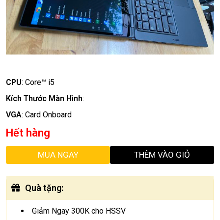
CPU
:
Core™ i5
Kích Thước Màn Hình
:
VGA
:
Card Onboard
Hết hàng
MUA NGAY
THÊM VÀO GIỎ
Quà tặng
:
Giảm Ngay 300K cho HSSV