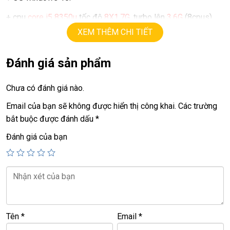
+ cpu
core i5 8350u
tốc độ
8X1.7G
, turbo lên
3.6G
(8cpus).
XEM THÊM CHI TIẾT
+ ram
16G
.
+ ssd
256G
(option 512G, 1T)
Đánh giá sản phẩm
+ lcd
13.3in
led
Full HD ips (1920 X 1080)
,
tràn viền, cảm ứng
Chưa có đánh giá nào.
, xoay 360 độ, màu cực đẹp, sắc nét.
Email của bạn sẽ không được hiển thị công khai.
Các trường
+ Vga intel
UHD620
upto
4G
.
bắt buộc được đánh dấu
*
+ webcam. usb 3.0, HDMI, usb type C.
Đánh giá của bạn
+ Phím chiclet,
có đèn phím.
Giá :
15,9tr
===========================================
Tên
*
Email
*
LAPTOP TRIỀU PHÁT – UY TÍN – CHẤT LƯỢNG – GIÁ