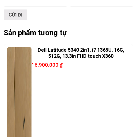
RẺ.
ĐT:
0939.008.008
–
0938.078.389
Face. Viber. Zalo :
0938.078.389
Sản phẩm tương tự
ĐC: 60/26 Đồng Đen, p.14, Tân Bình
Web:
https://laptoptrieuphat.com
Dell Latitude 5340 2in1, i7 1365U. 16G,
512G, 13.3in FHD touch X360
<<< Tất cả sản phẩm Laptop Triều Phát đều được bao ra
16.900.000
₫
hãng check! >>>