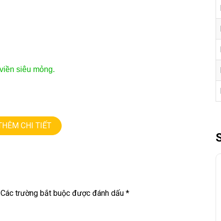
viền siêu mỏng.
THÊM CHI TIẾT
NG • GIÁ TỐT💻
9
M
Các trường bắt buộc được đánh dấu
*
 đ
ề
u đ
ượ
c ki
ể
m tra và cam k
ế
t chính hãng 100%