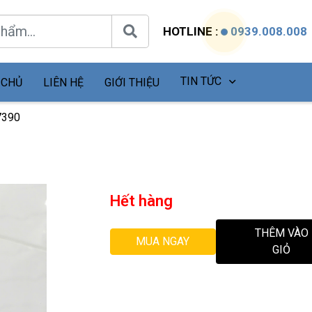
HOTLINE :
0939.008.008
TIN TỨC
 CHỦ
LIÊN HỆ
GIỚI THIỆU
 7390
Hết hàng
THÊM VÀO
MUA NGAY
GIỎ