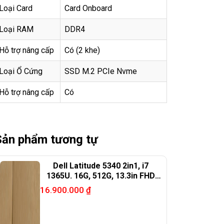
Loại Card
Card Onboard
Loại RAM
DDR4
Hỗ trợ nâng cấp
Có (2 khe)
Loại Ổ Cứng
SSD M.2 PCIe Nvme
Hỗ trợ nâng cấp
Có
Sản phẩm tương tự
Dell Latitude 5340 2in1, i7
1365U. 16G, 512G, 13.3in FHD
touch X360
16.900.000
₫