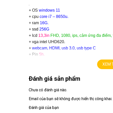
.
+ OS
windows 11
+ cpu
core i7 – 8650u.
+ ram
16G.
+
ssd
256G
+ lcd
13,3in
FHD, 1080, ips, cảm ứng đa điểm, 
+ vga intel UHD620.
+
webcam, HDMI, usb 3.0, usb type C
+ Pin
5h.
.
XEM 
Giá :
8,9tr.
💻LAPTOP TRIỀU PHÁT • UY TÍN • CHẤT LƯỢ
Đánh giá sản phẩm
📞
Hotline / Zalo:
0939.008.008 – 0938.078.38
Chưa có đánh giá nào.
📍
Địa chỉ:
60/26 Đồng Đen, P. Tân Bình, TP.HC
Email của bạn sẽ không được hiển thị công khai.
🌐
Website:
https://laptoptrieuphat.com
Đánh giá của bạn
T
ấ
t c
ả
s
ả
n ph
ẩ
m t
ạ
i Laptop Tri
ề
u Phát