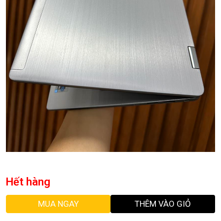
Hết hàng
MUA NGAY
THÊM VÀO GIỎ