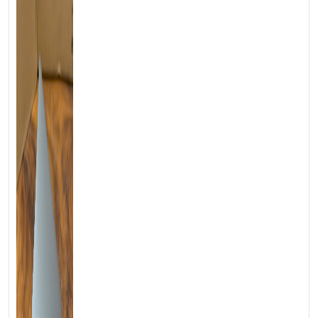
PCIe 1TB giúp mọi thao tác diễn ra nhanh như chớp – khởi động
máy chỉ trong vài giây, mở cùng lúc hàng chục tab trình duyệt mà
không hề giật lag.
Đặc biệt, GPU Intel Iris Xe tích hợp mang lại hiệu năng đồ họa
vượt trội, cho phép bạn thoải mái thiết kế banner, chỉnh sửa ảnh
hay thậm chí làm việc với các phần mềm CAD cơ bản mà không
cần đến laptop workstation cồng kềnh.
3. Màn Hình Cảm Ứng: Ranh Giới Giữa Công Việc Và Sáng
Tạo Được Xóa Nhòa
Màn hình 14 inch Full HD/4K IPS với công nghệ chống chói giúp
bạn làm việc hiệu quả ngay cả dưới ánh nắng mặt trời. Viền màn
hình siêu mỏng không chỉ mang lại diện tích hiển thị rộng rãi hơn,
mà còn tạo nên một tổng thể hài hòa, đẹp mắt.
Điểm nhấn đặc biệt đến từ khả năng cảm ứng đa điểm cực nhạy
kết hợp với bút Dell Premium Active Pen (độ trễ chỉ 10ms). Giờ
đây, những ý tưởng đột phá có thể được phác thảo ngay lập tức,
những ghi chú quan trọng được viết tay một cách tự nhiên như