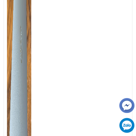
trên giấy thật. Bạn sẽ ngạc nhiên khi thấy mình sáng tạo hơn bao
giờ hết!
4. Bảo Mật: “Pháo Đài” Bảo Vệ Dữ Liệu Của Bạn
Trong thời đại mà các cuộc tấn công mạng ngày càng tinh vi,
Latitude 7420 2in1 trang bị hàng loạt công nghệ bảo mật đỉnh
cao:
Cảm biến vân tay tích hợp ngay trên nút nguồn
Camera hồng ngoại Windows Hello nhận diện khuôn mặt
Chip TPM 2.0 mã hóa dữ liệu chuyên nghiệp
Nắp camera vật lý đảm bảo riêng tư tuyệt đối
Kensington lock chống trộm hiệu quả
5. Trải Nghiệm Làm Việc Không Gián Đoạn
Với viên pin 60Whr, bạn có thể yên tâm làm việc liên tục 10-12
tiếng mà không cần tìm ổ cắm. Công nghệ sạc nhanh
ExpressCharge giúp nạp 80% pin chỉ trong 1 giờ – đủ cho một
buổi họp khẩn cấp. Hệ thống cổng kết nối đầy đủ bao gồm