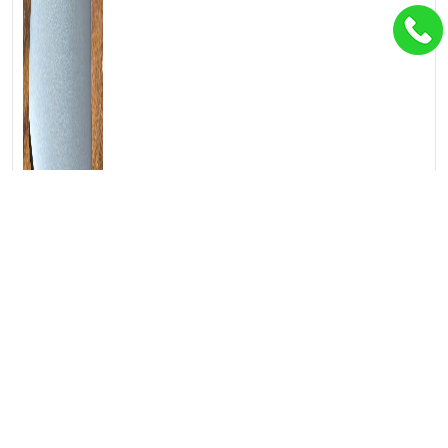
Thunderbolt 4, USB 3.2, HDMI 2.0 và khe microSD giúp bạn kết
nối với mọi thiết bị ngoại vi một cách dễ dàng.
6. Ai Nên Sở Hữu Chiếc Laptop Này?
✓ Doanh nhân, CEO thường xuyên di chuyển
✓ Chuyên gia tư vấn, luật sư cần bảo mật cao
✓ Giảng viên, nhà nghiên cứu
✓ Freelancer, designer muốn một thiết bị đa năng
✓ Bất kỳ ai đam mê công nghệ và đề cao sự tiện lợi
Lời Kết: Không Chỉ Là Một Chiếc Laptop, Mà Là Một Phong
Cách Làm Việc
Dell Latitude 7420 2in1 không đơn thuần là công cụ làm việc –
đó là sự kết hợp hoàn hảo giữa sức mạnh công nghệ, tính linh
hoạt vượt trội và vẻ đẹp tinh tế. Chiếc laptop này xứng đáng là
người bạn đồng hành của những người thành đạt, những người
không ngừng sáng tạo và luôn đi đầu trong lĩnh vực của mình.
Hãy để Latitude 7420 2in1 chứng minh rằng ranh giới giữa công