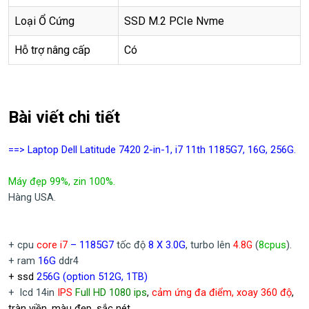
Loại Ổ Cứng
SSD M.2 PCIe Nvme
Hỗ trợ nâng cấp
Có
Bài viết chi tiết
==> Laptop Dell Latitude 7420 2-in-1, i7 11th 1185G7, 16G, 256G.
Máy đẹp 99%, zin 100%.
Hàng USA.
+ cpu
core i7
– 1185G7
tốc độ
8 X 3.0G
, turbo lên
(
8cpus
).
4.8
G
+ ram
16G
ddr4
+ ssd
256G (option 512G, 1TB)
+ lcd 14in
IPS
Full HD 1080 ips
,
cảm ứng đa điểm, xoay 360 độ
,
tràn viền, màu đẹp, sắc nét