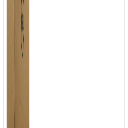
chiếc laptop này nhẹ nhàng “lướt” vào chiếc cặp công sở của
bạn như một người bạn đồng hành không hề cồng kềnh.
Bản lề xoay 360° mượt mà – kết quả của quá trình nghiên cứu và
thử nghiệm kỹ lưỡng – cho phép bạn chuyển đổi linh hoạt giữa
bốn chế độ:
Laptop truyền thống
: Hoàn hảo cho những giờ làm việc
căng thẳng
Tablet
: Biến thành chiếc máy tính bảng mỏng nhẹ chỉ
trong tích tắc
Chế độ lều
: Lý tưởng cho các buổi thuyết trình nhóm
Chế độ stand
: Tận hưởng những phút giây giải trí thư giãn
2. Hiệu Năng “Vũ Bão”: Sức Mạnh Đáng Kinh Ngạc Trong
Thân Hình Nhỏ Bé
Đừng để vẻ ngoài thanh lịch đánh lừa bạn! Bên trong Latitude
7420 2in1 là “trái tim” Intel Core i7 thế hệ 11 mạnh mẽ, sẵn sàng
“cân” mọi tác vụ từ xử lý bảng tính phức tạp, chỉnh sửa ảnh đến
render video ngắn. Bộ nhớ RAM lên đến 32GB và ổ cứng SSD