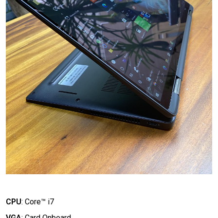
CPU
:
Core™ i7
VGA
:
Card Onboard