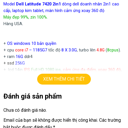
Model
Dell Latitude 7420 2in1
dòng dell doanh nhân 2in1 cao
cấp, laptop kim tablet, màn hình cảm ứng xoay 360 độ
Máy đẹp 99%, zin 100%.
Hàng USA.
+
OS windows 10 bản quyền
+ cpu
core i7
– 1185G7
tốc độ
8 X 3.0G
, turbo lên
(
8cpus
).
4.8
G
+ ram
16G
ddr4
+ ssd
256G
+ lcd 14in
IPS
Full HD 1080 ips
,
cảm ứng đa điểm, xoay 360 độ
,
tràn viền, màu đẹp, sắc nét
XEM THÊM CHI TIẾT
+ Vga intel Iris Xe Graphics
+
USB type C, usb 3.0, webcam, HDMI.
Đánh giá sản phẩm
+ Pin 5h.
+ phím chiclet, có đèn bàn phím.
Chưa có đánh giá nào.
Giá :
11.9tr
Email của bạn sẽ không được hiển thị công khai.
Các trường
💻LAPTOP TRIỀU PHÁT • UY TÍN • CHẤT LƯỢNG • GIÁ TỐT💻
bắt buộc được đánh dấu
*