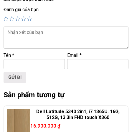
📞
Hotline / Zalo:
0939.008.008 – 0938.078.389
Đánh giá của bạn
📍
Địa chỉ:
60/26 Đồng Đen, P. Tân Bình, TP.HCM
🌐
Website:
https://laptoptrieuphat.com
T
ấ
t c
ả
s
ả
n ph
ẩ
m t
ạ
i Laptop Tri
ề
u Phát đ
ề
u đ
ượ
c ki
ể
m tra và cam
k
ế
t chính hãng 100%
Tên
*
Email
*
Sản phẩm tương tự
Dell Latitude 5340 2in1, i7 1365U. 16G,
512G, 13.3in FHD touch X360
16.900.000
₫