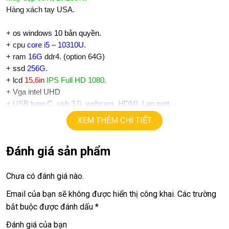
Hàng xách tay USA.
+
os windows 10 bản quyền.
+ cpu
core i5 – 10310U.
+ ram
16G
ddr4. (option 64G)
+
ssd
256G.
+ lcd
15,6in
IPS Full HD 1080.
+ Vga intel UHD
+
USB type C, usb 3.0, webcam, HDMI, Lan port….
+ Pin 4h
XEM THÊM CHI TIẾT
+ phím chiclet, full phím số.
Đánh giá sản phẩm
Giá :
8.9tr
.
💻LAPTOP TRIỀU PHÁT • UY TÍN • CHẤT LƯỢNG • GIÁ TỐT
Chưa có đánh giá nào.
💻
Email của bạn sẽ không được hiển thị công khai.
Các trường
📞
Hotline / Zalo:
0939.008.008 – 0938.078.389
bắt buộc được đánh dấu
*
📍
Địa chỉ:
60/26 Đồng Đen, P. Tân Bình, TP.HCM
Đánh giá của bạn