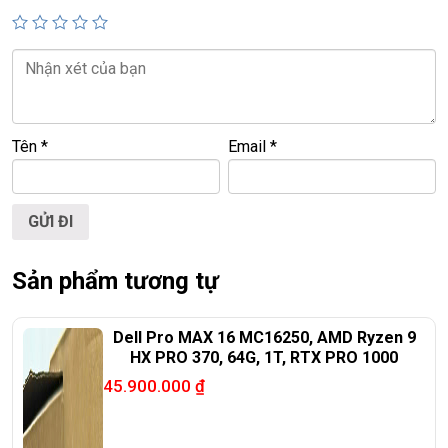
🌐
Website:
https://laptoptrieuphat.com
T
ấ
t c
ả
s
ả
n ph
ẩ
m t
ạ
i Laptop Tri
ề
u Phát đ
ề
u đ
ượ
c ki
ể
m tra và cam
k
ế
t chính hãng 100%
Tên
*
Email
*
Sản phẩm tương tự
Dell Pro MAX 16 MC16250, AMD Ryzen 9
HX PRO 370, 64G, 1T, RTX PRO 1000
45.900.000
₫