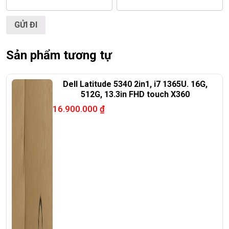
RẺ.
ĐT:
0939.008.008
–
0938.078.389
Face. Viber. Zalo :
0938.078.389
ĐC: 60/26 Đồng Đen, p.14, Tân Bình
Sản phẩm tương tự
Web:
https://laptoptrieuphat.com
Dell Latitude 5340 2in1, i7 1365U. 16G,
<<< Tất cả sản phẩm Laptop Triều Phát đều được bao ra
512G, 13.3in FHD touch X360
hãng check! >>>
16.900.000
₫