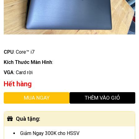
CPU
:
Core™ i7
Kích Thước Màn Hình
:
VGA
:
Card rời
Hết hàng
MUA NGAY
THÊM VÀO GIỎ
Quà tặng
:
Giảm Ngay 300K cho HSSV