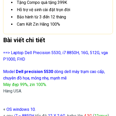
Tặng Compo quà tặng 399K
Hỗ trợ vệ sinh cài đặt trọn đời
Bảo hành từ 3 đến 12 tháng
Cam Kết Zin Hãng 100%
Bài viết chi tiết
==> Laptop Dell Precision 5530, i7 8850H, 16G, 512G, vga
P1000, FHD
Model
Dell precision 5530
dòng dell máy trạm cao cấp,
chuyên đồ họa, mỏng nhẹ, mạnh mẽ
Máy đẹp 99%, zin 100%.
Hàng USA.
+
OS windows 10.
+ cpu
i7 – 8850H
tốc độ
12 X 2,6G
, turbo lên
4.3
G
(
12cpus
).