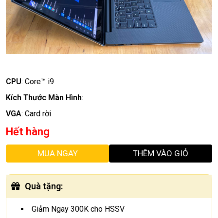
CPU
:
Core™ i9
Kích Thước Màn Hình
:
VGA
:
Card rời
Hết hàng
MUA NGAY
THÊM VÀO GIỎ
Quà tặng
:
Giảm Ngay 300K cho HSSV