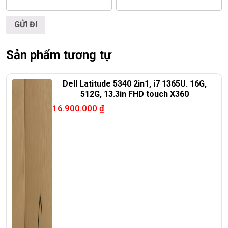
Web:
https://laptoptrieuphat.com
<<< Tất cả sản phẩm Laptop Triều Phát đều được bao ra hãng
check! >>>
Sản phẩm tương tự
Dell Latitude 5340 2in1, i7 1365U. 16G,
512G, 13.3in FHD touch X360
16.900.000
₫