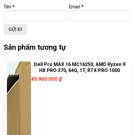
🌐
Website:
https://laptoptrieuphat.com
Tên
*
Email
*
T
ấ
t c
ả
s
ả
n ph
ẩ
m t
ạ
i Laptop Tri
ề
u Phát đ
ề
u đ
ượ
c ki
ể
m tra và
cam k
ế
t chính hãng 100%
Sản phẩm tương tự
Dell Pro MAX 16 MC16250, AMD Ryzen 9
HX PRO 370, 64G, 1T, RTX PRO 1000
45.900.000
₫