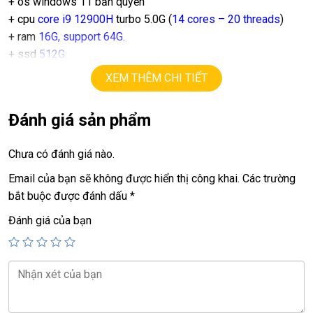
+ os windows 11 bản quyền
+ cpu
core i9 12900H
turbo 5.0G (
14 cores – 20 threads
)
+ ram
16G, support 64G.
+ ssd
512G.
+ lcd
15,6in
FHD 1080, 100% s
R
B
G
XEM THÊM CHI TIẾT
+ vga có 2vga:
==> vga intel Iris Xe Graphics
Đánh giá sản phẩm
==> vga rời
Nvida RTX A2000
=
8G
.
+ waves maxx audio
Chưa có đánh giá nào.
+ pin 5h
Email của bạn sẽ không được hiển thị công khai.
Các trường
Giá :
26.9tr
bắt buộc được đánh dấu
*
Đánh giá của bạn
💻LAPTOP TRIỀU PHÁT • UY TÍN • CHẤT LƯỢNG • GIÁ
TỐT💻
📞
Hotline / Zalo:
0939.008.008 – 0938.078.389
📍
Địa chỉ:
60/26 Đồng Đen, P. Tân Bình, TP.HCM