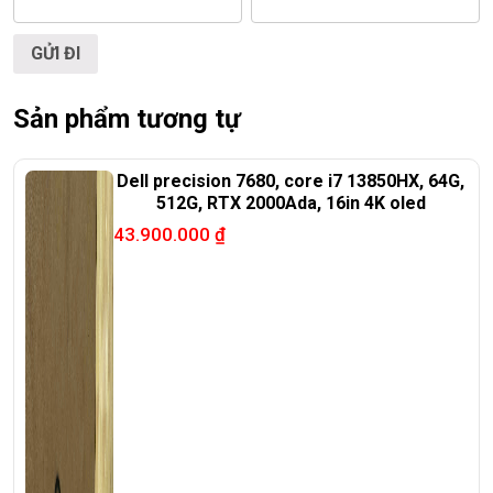
🌐
Website:
https://laptoptrieuphat.com
T
ấ
t c
ả
s
ả
n ph
ẩ
m t
ạ
i Laptop Tri
ề
u Phát đ
ề
u đ
ượ
c ki
ể
m tra và
cam k
ế
t chính hãng 100%
Sản phẩm tương tự
Dell precision 7680, core i7 13850HX, 64G,
512G, RTX 2000Ada, 16in 4K oled
43.900.000
₫