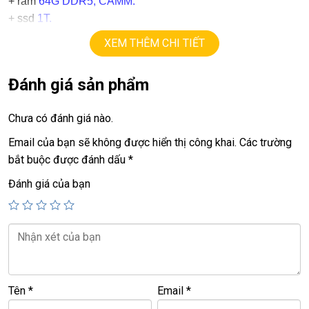
+ ram
64G DDR5, CAMM.
+
ssd
1T.
+ lcd
16in FHD+
(1920 X 1200), 100% sRGB
XEM THÊM CHI TIẾT
+ Vga có 2vga:
==> Vga intel.
Đánh giá sản phẩm
==> Vga rời
Nvida Quadro RTX 3500Ada
=
12G
GDDR6
+
USB type C, usb 3.0, webcam, HDMI, Lan port.
Chưa có đánh giá nào.
+ Pin 5h
+ face ID
Email của bạn sẽ không được hiển thị công khai.
Các trường
+
Wwan LTE sim 4G.
bắt buộc được đánh dấu
*
.
Đánh giá của bạn
Giá :
49,9 tr.
💻LAPTOP TRIỀU PHÁT • UY TÍN • CHẤT LƯỢNG • GIÁ
TỐT💻
📞
Hotline / Zalo:
0939.008.008 – 0938.078.389
Tên
*
Email
*
📍
Địa chỉ:
60/26 Đồng Đen, P. Tân Bình, TP.HCM