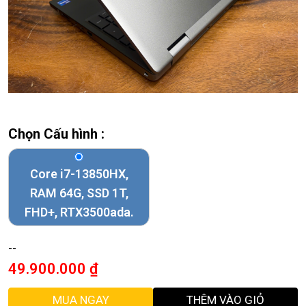
Chọn Cấu hình :
Core i7-13850HX,
RAM 64G, SSD 1T,
FHD+, RTX3500ada.
--
49.900.000
₫
MUA NGAY
THÊM VÀO GIỎ